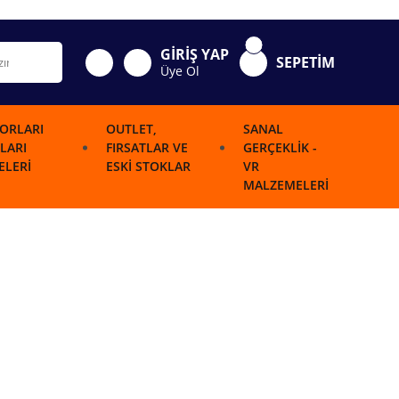
GİRİŞ YAP
SEPETİM
Üye Ol
ORLARI
OUTLET,
SANAL
LARI
FIRSATLAR VE
GERÇEKLIK -
LERI
ESKI STOKLAR
VR
MALZEMELERI