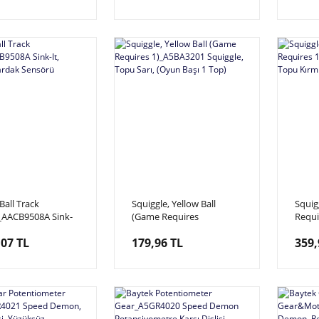
 Ball Track
Squiggle, Yellow Ball
Squig
_AACB9508A Sink-
(Game Requires
Requi
rlama Bardak
1)_A5BA3201 Squiggle,
Squig
,07 TL
179,96 TL
359,
ü
Topu Sarı, (Oyun Başı 1
(Oyun
Top)