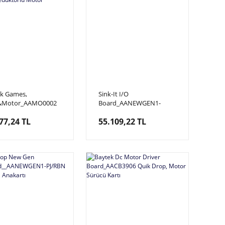
k Games,
Sink-It I/O
&Motor_AAMO0002
Board_AANEWGEN1-
d Demon,
PJ/RBN-SI Sink It, IO Kartı,
77,24 TL
55.109,22 TL
törlü Motor
Anakart