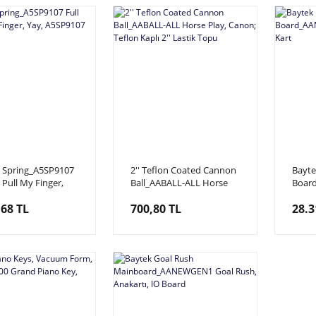
lt, Spring_A5SP9107
2'' Teflon Coated Cannon
Bayte
t, Pull My Finger,
Ball_AABALL-ALL Horse
Boar
5SP9107
Play, Canon; Teflon Kaplı
Star,
,68 TL
700,80 TL
28.3
2'' Lastik Topu