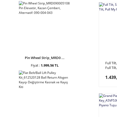
Pin Wheel Strip_MRD0 ...
Full Ti
Fiyat :
1.999,56 TL
Full Til
Yay, A
1.439