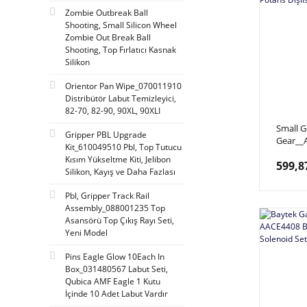
Zombie Outbreak Ball
Shooting, Small Silicon Wheel
Zombie Out Break Ball
Shooting, Top Fırlatıcı Kasnak
Silikon
Orientor Pan Wipe_070011910
Distribütör Labut Temizleyici,
82-70, 82-90, 90XL, 90XLI
Small G
Gripper PBL Upgrade
Gear__
Kit_610049510 Pbl, Top Tutucu
Demon, 
Kısım Yükseltme Kiti, Jelibon
599,8
Yüzüks
Silikon, Kayış ve Daha Fazlası
Pbl, Gripper Track Rail
Assembly_088001235 Top
Asansörü Top Çıkış Rayı Seti,
Yeni Model
Pins Eagle Glow 10Each In
Box_031480567 Labut Seti,
Qubica AMF Eagle 1 Kutu
İçinde 10 Adet Labut Vardır