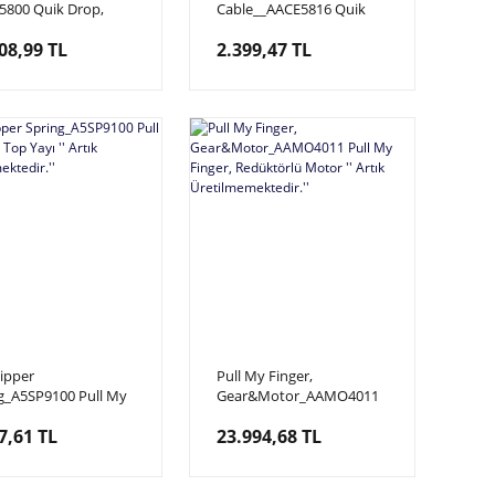
800 Quik Drop,
Cable__AACE5816 Quik
oid Kit
Drop, Soketli Kablo
08,99 TL
2.399,47 TL
lipper
Pull My Finger,
g_A5SP9100 Pull My
Gear&Motor_AAMO4011
, Top Yayı '' Artık
Pull My Finger,
7,61 TL
23.994,68 TL
lmemektedir.''
Redüktörlü Motor '' Artık
Üretilmemektedir.''