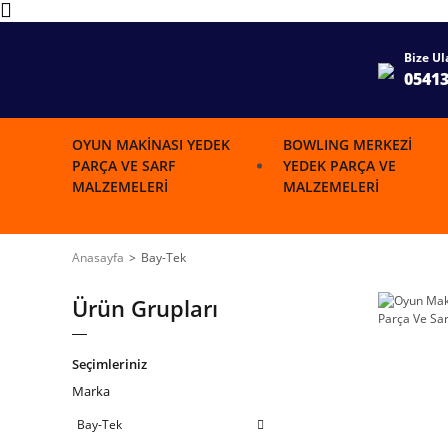
Bize Ul
0541
OYUN MAKINASI YEDEK
BOWLING MERKEZI
PARÇA VE SARF
YEDEK PARÇA VE
MALZEMELERI
MALZEMELERI
Anasayfa
Bay-Tek
Ürün Grupları
Seçimleriniz
Marka
Bay-Tek