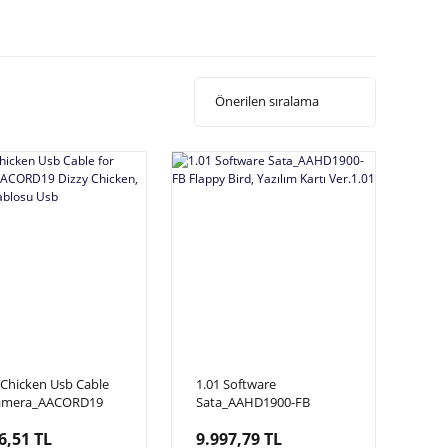
 Chicken Usb Cable
1.01 Software
Camera_AACORD19
Sata_AAHD1900-FB
 Chicken, Kamera
Flappy Bird, Yazılım Kartı
6,51 TL
9.997,79 TL
su Usb
Ver.1.01