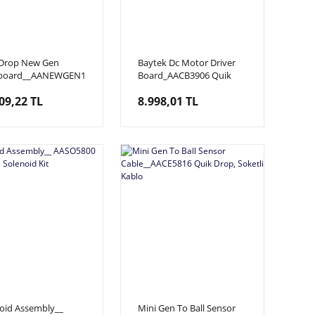
 Drop New Gen
Baytek Dc Motor Driver
board__AANEWGEN1-
Board_AACB3906 Quik
N Quik Drop,
Drop, Motor Sürücü Kartı
09,22 TL
8.998,01 TL
rtı
oid Assembly__
Mini Gen To Ball Sensor