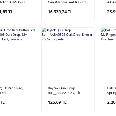
Motor_A5MO5800
Gear&Motor_AAMO5801
AASO5
op, Platform
Quik Drop, Top Verici
Solen
4,63 TL
16.339,24 TL
23.9
i Redüktörlü
Redüktörlü Motor, 12Volt
 12Volt Dc
1Amper 120rpm
er 14.4Watt
Quik Drop Red,
Baytek Quik Drop
Ball F
 Led
Ball__AABA5802 Quik
Sprin
5LA1003 Quik
Drop, Kırmızı Küçük Top,
Finger
 TL
125,69 TL
2.20
2v Kırmızı Buton
Adet
Üreti
ambası