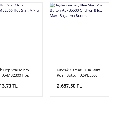
k Hop Star Micro
Baytek Games, Blue Start
d_AAMB2300 Hop
Push Button_A5PB5500
 Mikro Kart
Gridiron Blitz, Mavi,
13,73 TL
2.687,50 TL
Başlatma Butonu