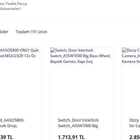
ası Yedek Parça
 Malzemeleri
kiler
Toplam 151 ürün
id_AASO5800-
Switch, Door Interlock
Dizzy
uik Drop,
Switch_A5SW7000 Big
for 
id MSA/2329 12v
Bass Wheel, Baytek
Dizzy
,39 TL
1.713,91 TL
2.85
Games, Kapı Sviç
Kablo