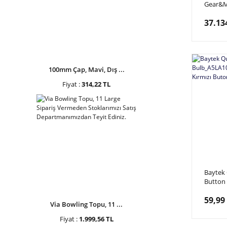
Gear&
Quik Dr
37.13
Çeviric
Motoru,
1.2Amp
25Rpm
100mm Çap, Mavi, Dış ...
Fiyat :
314,22 TL
Baytek 
Button
Bulb_A
59,99
Drop, 1
Via Bowling Topu, 11 ...
Ledi, L
Fiyat :
1.999,56 TL