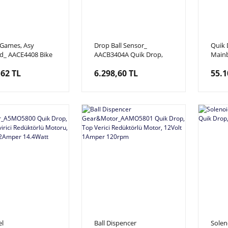
 Games, Asy
Drop Ball Sensor_
Quik
id_ AACE4408 Bike
AACB3404A Quik Drop,
Main
oad Trip, x,
Top Geçiş Sensör Kartı
PJ/RB
,62 TL
6.298,60 TL
55.1
d Seti Kablolu
Anaka
el
Ball Dispencer
Solen