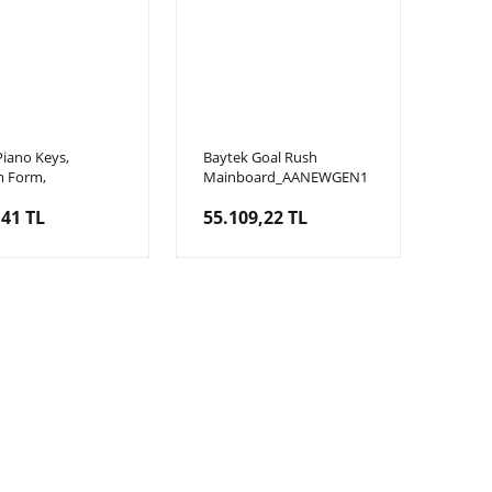
iano Keys,
Baytek Goal Rush
 Form,
Mainboard_AANEWGEN1
VF5300 Grand
Goal Rush, Anakartı, IO
,41 TL
55.109,22 TL
ey, Piyano Tuşu
Board