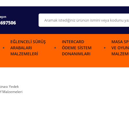
aşın
3697506
EĞLENCELI SÜRÜŞ
INTERCARD
MASA SP
ARABALARI
ÖDEME SISTEM
VE OYUN
MALZEMELERI
DONANIMLARI
MALZEME