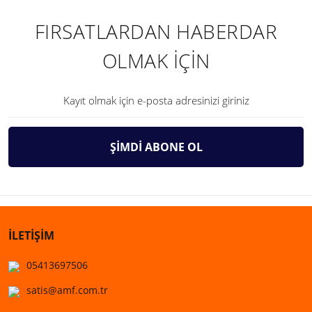
FIRSATLARDAN HABERDAR
OLMAK İÇİN
ŞİMDİ ABONE OL
İLETİŞİM
05413697506
satis@amf.com.tr