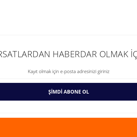
nularda yetersiz gördüğünüz noktaları öneri formunu kullanarak tarafımıza ilet
IRSATLARDAN HABERDAR OLMAK İÇ
ŞİMDİ ABONE OL
Gönder