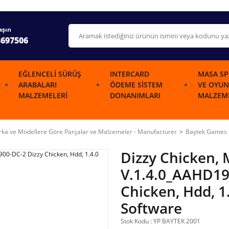
aşın
3697506
EĞLENCELI SÜRÜŞ
INTERCARD
MASA SP
ARABALARI
ÖDEME SISTEM
VE OYUN
MALZEMELERI
DONANIMLARI
MALZEME
ka ve Modellere Göre Parçalar ve Malzemeler - Manufacturer
Baytek Games
Dizzy Chicken,
V.1.4.0_AAHD19
Chicken, Hdd, 1
Software
Stok Kodu : YP BAYTEK 2001