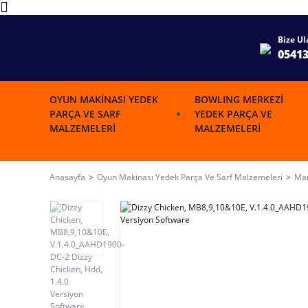
Bize Ul
0541
OYUN MAKINASI YEDEK
BOWLING MERKEZI
PARÇA VE SARF
YEDEK PARÇA VE
MALZEMELERI
MALZEMELERI
Anasayfa
Oyun Makinası Yedek Parça Ve Sarf Malzemeleri
Mar