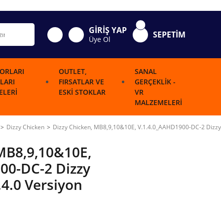
GİRİŞ YAP
SEPETİM
Üye Ol
ORLARI
OUTLET,
SANAL
LARI
FIRSATLAR VE
GERÇEKLIK -
LERI
ESKI STOKLAR
VR
MALZEMELERI
Dizzy Chicken
Dizzy Chicken, MB8,9,10&10E, V.1.4.0_AAHD1900-DC-2 Dizzy 
 MB8,9,10&10E,
00-DC-2 Dizzy
.4.0 Versiyon