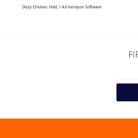
Dizzy Chicken, Hdd, 1.4.0 Versiyon Software
Bu ürünün fiyat bilgisi, resim, ürün açıklamalarında ve diğer ko
Görüş ve önerileriniz için teşekkür ederiz.
Ürün resmi kalitesiz, bozuk veya görüntülenemiyor.
Ürün açıklamasında eksik bilgiler bulunuyor.
F
Ürün bilgilerinde hatalar bulunuyor.
Ürün fiyatı diğer sitelerden daha pahalı.
Bu ürüne benzer farklı alternatifler olmalı.