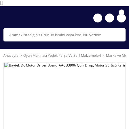
Anasayfa
Oyun Makinası Yedek Parça Ve Sarf Malzemeleri
Marka ve Mode