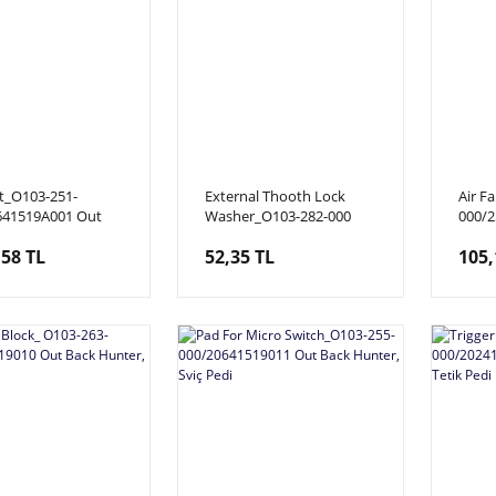
t_O103-251-
External Thooth Lock
Air F
641519A001 Out
Washer_O103-282-000
000/2
nter, Tüfek Dipçiği
Out Back Hunter,
Back 
,58 TL
52,35 TL
105,
rmızı
Mem