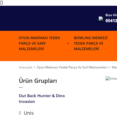
Bize Ul
0541
OYUN MAKINASI YEDEK
BOWLING MERKEZI
PARÇA VE SARF
YEDEK PARÇA VE
MALZEMELERI
MALZEMELERI
Anasayfa
Oyun Makinası Yedek Parça Ve Sarf Malzemeleri
Mar
Ürün Grupları
Out Back Hunter & Dino
Invasion
Unis