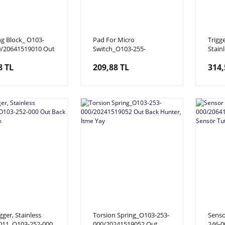
g Block_ O103-
Pad For Micro
Trigg
0/20641519010 Out
Switch_O103-255-
Stain
nter,
000/20641519011 Out
000/2
8 TL
209,88 TL
314,
Back Hunter, Sviç Pedi
Hunte
gger, Stainless
Torsion Spring_O103-253-
Sens
2011_O103-252-000
000/20241519052 Out
246-0