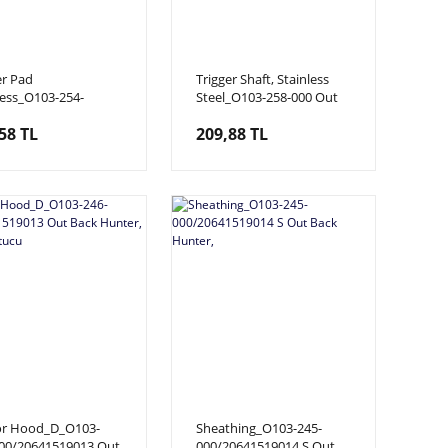
er Pad
Trigger Shaft, Stainless
less_O103-254-
Steel_O103-258-000 Out
02415190 Out Back
Back Hunter, Tetik Şaftı
58 TL
209,88 TL
r, Tetik Pedi
or Hood_D_O103-
Sheathing_O103-245-
00/20641519013 Out
000/20641519014 S Out