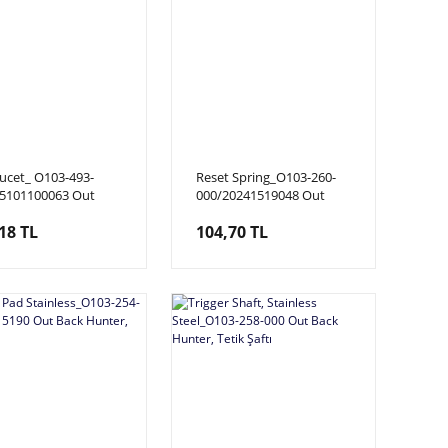
aucet_ O103-493-
Reset Spring_O103-260-
5101100063 Out
000/20241519048 Out
Hunter, Pnömatik
Back Hunter, Yay
18 TL
104,70 TL
e