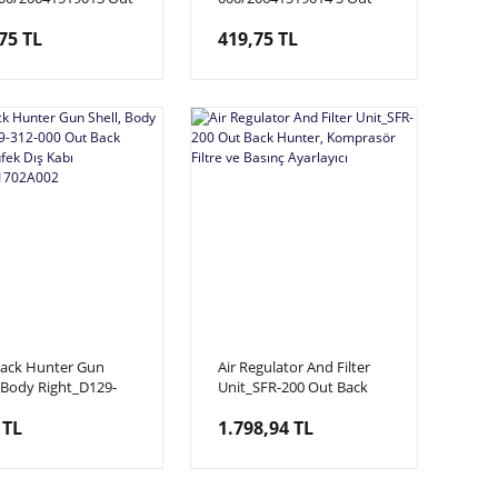
Hunter, Sensör
Back Hunter,
75 TL
419,75 TL
cu
ack Hunter Gun
Air Regulator And Filter
, Body Right_D129-
Unit_SFR-200 Out Back
00 Out Back Hunter,
Hunter, Komprasör Filtre
 TL
1.798,94 TL
 Dış Kabı
ve Basınç Ayarlayıcı
20691702A002