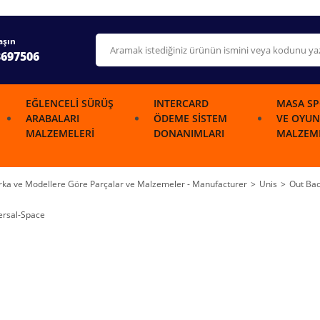
aşın
3697506
EĞLENCELI SÜRÜŞ
INTERCARD
MASA SP
ARABALARI
ÖDEME SISTEM
VE OYUN
MALZEMELERI
DONANIMLARI
MALZEME
ka ve Modellere Göre Parçalar ve Malzemeler - Manufacturer
Unis
Out Bac