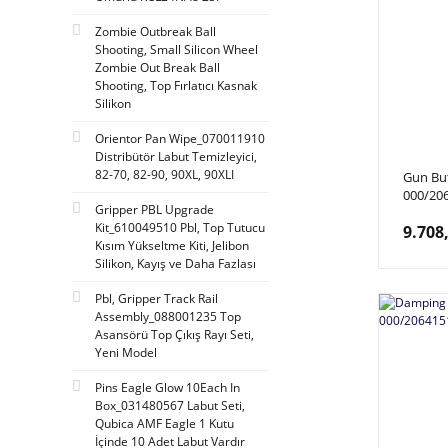
Zombie Outbreak Ball
Shooting, Small Silicon Wheel
Zombie Out Break Ball
Shooting, Top Fırlatıcı Kasnak
Silikon
Orientor Pan Wipe_070011910
Distribütör Labut Temizleyici,
82-70, 82-90, 90XL, 90XLI
Gun Bu
000/20
Gripper PBL Upgrade
Back Hu
Kit_610049510 Pbl, Top Tutucu
9.708
Kısa, Kı
Kısım Yükseltme Kiti, Jelibon
Silikon, Kayış ve Daha Fazlası
Pbl, Gripper Track Rail
Assembly_088001235 Top
Asansörü Top Çıkış Rayı Seti,
Yeni Model
Pins Eagle Glow 10Each In
Box_031480567 Labut Seti,
Qubica AMF Eagle 1 Kutu
İçinde 10 Adet Labut Vardır