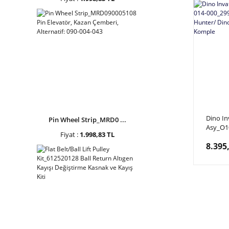
Dino In
Pin Wheel Strip_MRD0 ...
Asy_O1
Fiyat :
1.998,83 TL
000_29
8.395
Back H
Invati