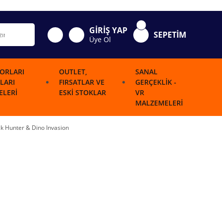
GİRİŞ YAP
SEPETİM
Üye Ol
ORLARI
OUTLET,
SANAL
LARI
FIRSATLAR VE
GERÇEKLIK -
LERI
ESKI STOKLAR
VR
MALZEMELERI
k Hunter & Dino Invasion