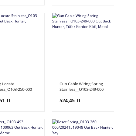
g Locate
Gun Cable Wiring Spring
less_O103-250-000
Stainless__O103-249-000
ack Hunter,
Out Back Hunter, Tüfek
51 TL
524,45 TL
Kordon Kılıfı, Metal