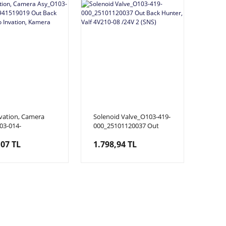
vation, Camera
Solenoid Valve_O103-419-
03-014-
000_25101120037 Out
941519019 Out
Back Hunter, Valf 4V210-
,07 TL
1.798,94 TL
unter/ Dino
08 /24V 2 (SNS)
on, Kamera Komple