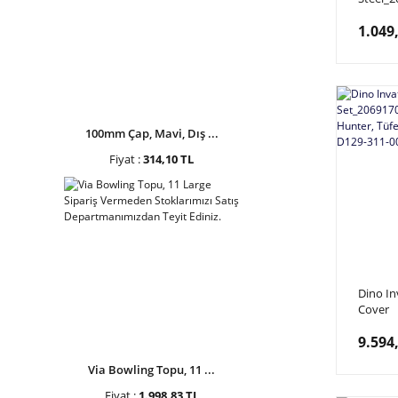
Out Bac
1.049
100mm Çap, Mavi, Dış ...
Fiyat :
314,10 TL
Dino In
Cover
Set_20
9.594
Out Bac
Dış Kab
Via Bowling Topu, 11 ...
311-00
Fiyat :
1.998,83 TL