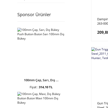
Sponsor Ürünler
Dampin
263-00
Back Hu
209,8
100mm Çap, Sarı, Dış ...
Fiyat :
314,10 TL
Gun Tri
Steel_