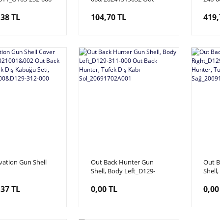
k Hunter, Tetik
Back Hunter, İtme Yay
Back 
,38 TL
104,70 TL
419,
Tutu
vation Gun Shell
Out Back Hunter Gun
Out B
Shell, Body Left_D129-
Shell
6917021001&002
311-000 Out Back Hunter,
312-0
,37 TL
0,00 TL
0,00
k Hunter, Tüfek
Tüfek Dış Kabı
Tüfek
uğu Seti, D129-
Sol_20691702A001
Sağ_
0&D129-312-000