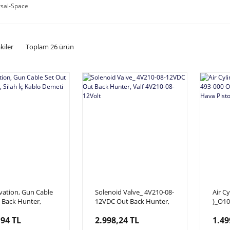
rsal-Space
kiler
Toplam 26 ürün
vation, Gun Cable
Solenoid Valve_ 4V210-08-
Air Cy
 Back Hunter,
12VDC Out Back Hunter,
)_O10
ç Kablo Demeti
Valf 4V210-08-12Volt
Hunte
,94 TL
2.998,24 TL
1.49
Pisto