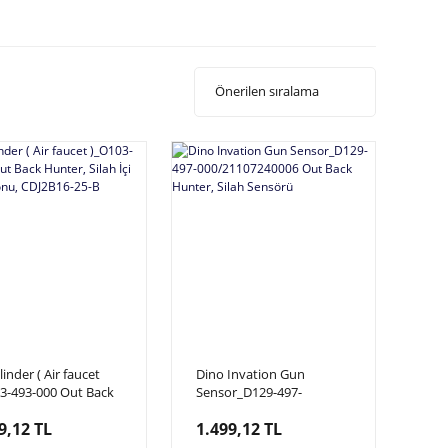
linder ( Air faucet
Dino Invation Gun
3-493-000 Out Back
Sensor_D129-497-
r, Silah İçi Hava
000/21107240006 Out
9,12 TL
1.499,12 TL
nu, CDJ2B16-25-B
Back Hunter, Silah
Sensörü