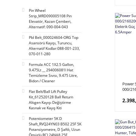
Pin Wheel
Strip_MRD090005108 Pin
Elevatör, Kazan Çemberi,
Alternatif: 090-004-043
Pbl Belt_000024604-ORG Top
Asansörü Kayışı, Turuncu,
Alternatif Kodlar:088-001-233,
070-011-280
Formula ACC 1X2.5 Gallon,
9.475Lt __ 294006081I Hat
Temizleme Sıvısı, 9.475 Litre,
Bidon / Cleaner
Power 
000/21
Flat Belt/Ball Lift Pulley
Back Hu
Kit_612520128 Ball Return
2.398
Kaynağı
Altıgen Kayışı Değiştirme
Kasnak ve Kayış Kiti
Potentiometer 5K D
Shaft_RVQ24YN03 B502 25F 5K
Potansiyometre, D Şaftlı, Uzun
Ömürlü RCL24NA8 25F