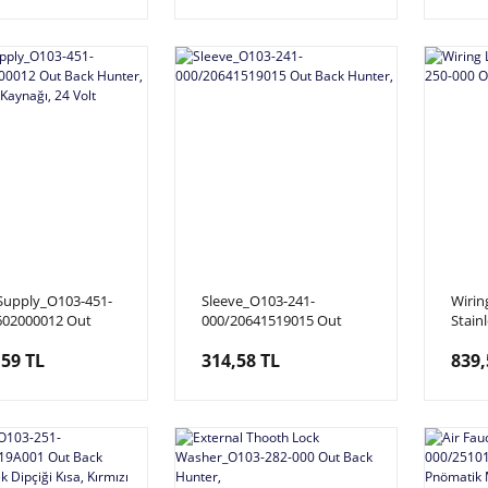
Supply_O103-451-
Sleeve_O103-241-
Wirin
602000012 Out
000/20641519015 Out
Stain
nter, Elektrik Güç
Back Hunter,
Out B
,59 TL
314,58 TL
839,
, 24 Volt 6.5Amper