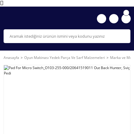
Anasayfa
Oyun Makinası Yedek Parça Ve Sarf Malzemeleri
Marka ve Mode