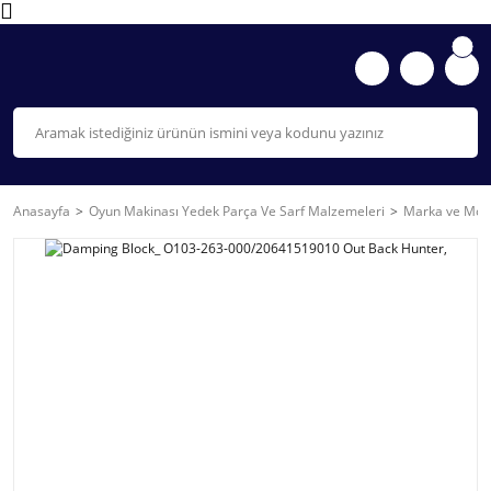
Anasayfa
Oyun Makinası Yedek Parça Ve Sarf Malzemeleri
Marka ve Mode