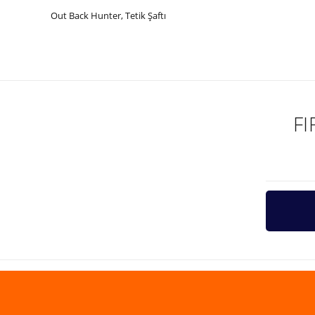
Out Back Hunter, Tetik Şaftı
Bu ürünün fiyat bilgisi, resim, ürün açıklamalarında ve diğer ko
Görüş ve önerileriniz için teşekkür ederiz.
Ürün resmi kalitesiz, bozuk veya görüntülenemiyor.
Ürün açıklamasında eksik bilgiler bulunuyor.
F
Ürün bilgilerinde hatalar bulunuyor.
Ürün fiyatı diğer sitelerden daha pahalı.
Bu ürüne benzer farklı alternatifler olmalı.