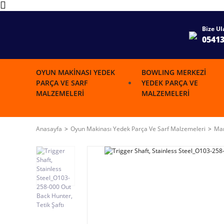
Bize Ul
0541
OYUN MAKINASI YEDEK
BOWLING MERKEZI
PARÇA VE SARF
YEDEK PARÇA VE
MALZEMELERI
MALZEMELERI
Anasayfa
Oyun Makinası Yedek Parça Ve Sarf Malzemeleri
Mar