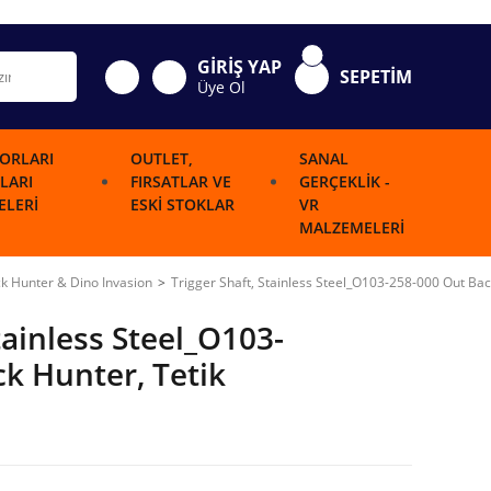
GİRİŞ YAP
SEPETİM
Üye Ol
ORLARI
OUTLET,
SANAL
LARI
FIRSATLAR VE
GERÇEKLIK -
LERI
ESKI STOKLAR
VR
MALZEMELERI
k Hunter & Dino Invasion
Trigger Shaft, Stainless Steel_O103-258-000 Out Back
tainless Steel_O103-
k Hunter, Tetik