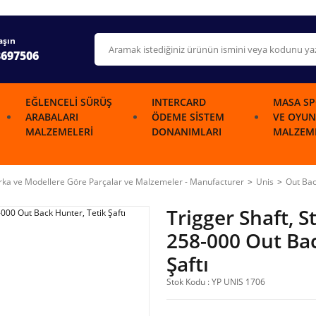
aşın
3697506
EĞLENCELI SÜRÜŞ
INTERCARD
MASA SP
ARABALARI
ÖDEME SISTEM
VE OYUN
MALZEMELERI
DONANIMLARI
MALZEME
ka ve Modellere Göre Parçalar ve Malzemeler - Manufacturer
Unis
Out Bac
Trigger Shaft, S
258-000 Out Bac
Şaftı
Stok Kodu : YP UNIS 1706