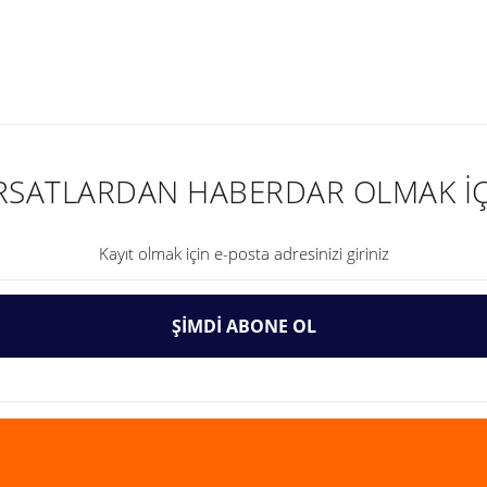
nularda yetersiz gördüğünüz noktaları öneri formunu kullanarak tarafımıza ilet
IRSATLARDAN HABERDAR OLMAK İÇ
ŞİMDİ ABONE OL
Gönder