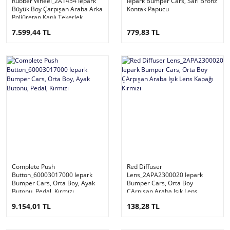
Rubber Wheel_2A1454 Iepark
Iepark Bumper Cars, Sarı Bronz
Büyük Boy Çarpışan Araba Arka
Kontak Papucu
Poliüretan Kaplı Tekerlek
7.599,44 TL
779,83 TL
Complete Push
Red Diffuser
Button_60003017000 Iepark
Lens_2APA2300020 Iepark
Bumper Cars, Orta Boy, Ayak
Bumper Cars, Orta Boy
Butonu, Pedal, Kırmızı
ÇArpışan Araba Işık Lens
Kapağı Kırmızı
9.154,01 TL
138,28 TL