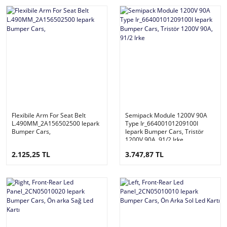
Flexibile Arm For Seat Belt
Semipack Module 1200V 90A
L.490MM_2A156502500 Iepark
Type Ir_66400101209100I
Bumper Cars,
Iepark Bumper Cars, Tristör
1200V 90A, 91/2 Irke
2.125,25 TL
3.747,87 TL