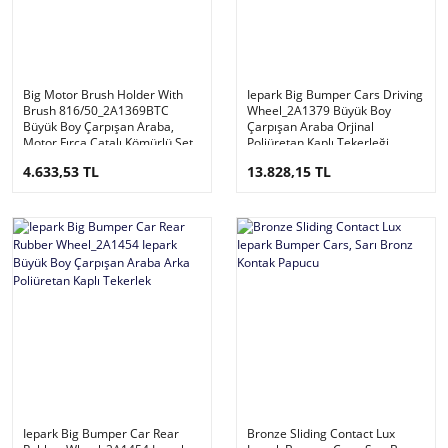
Big Motor Brush Holder With
Iepark Big Bumper Cars Driving
Brush 816/50_2A1369BTC
Wheel_2A1379 Büyük Boy
Büyük Boy Çarpışan Araba,
Çarpışan Araba Orjinal
Motor Fırça Çatalı Kömürlü Set
Poliüretan Kaplı Tekerleği
4.633,53 TL
13.828,15 TL
Iepark Big Bumper Car Rear
Bronze Sliding Contact Lux