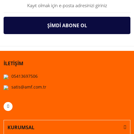
ŞİMDİ ABONE OL
İLETİŞİM
05413697506
satis@amf.com.tr
KURUMSAL