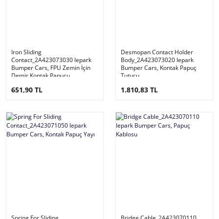
Iron Sliding
Desmopan Contact Holder
Contact_2A423073030 Iepark
Body_2A423073020 Iepark
Bumper Cars, FPU Zemin İçin
Bumper Cars, Kontak Papuç
Demir Kontak Papucu
Tutucu
651,90 TL
1.810,83 TL
Spring For Sliding
Bridge Cable_2A423070110