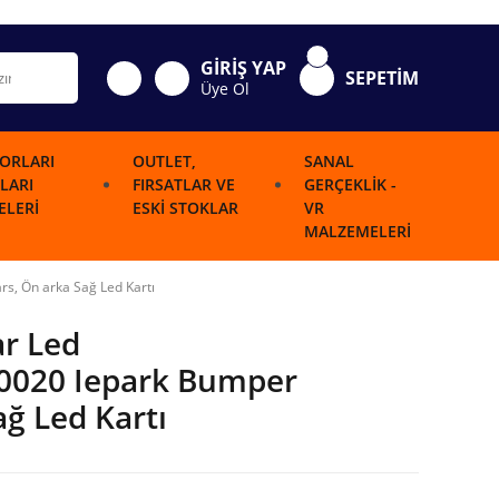
GİRİŞ YAP
SEPETİM
Üye Ol
ORLARI
OUTLET,
SANAL
LARI
FIRSATLAR VE
GERÇEKLIK -
LERI
ESKI STOKLAR
VR
MALZEMELERI
s, Ön arka Sağ Led Kartı
ar Led
0020 Iepark Bumper
ağ Led Kartı