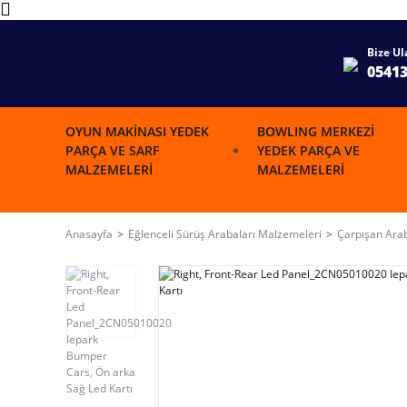
Bize Ul
0541
OYUN MAKINASI YEDEK
BOWLING MERKEZI
PARÇA VE SARF
YEDEK PARÇA VE
MALZEMELERI
MALZEMELERI
Anasayfa
Eğlenceli Sürüş Arabaları Malzemeleri
Çarpışan Ara