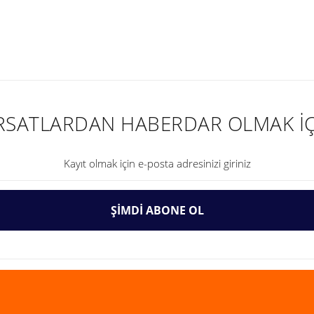
nularda yetersiz gördüğünüz noktaları öneri formunu kullanarak tarafımıza ilet
IRSATLARDAN HABERDAR OLMAK İÇ
ŞİMDİ ABONE OL
Gönder