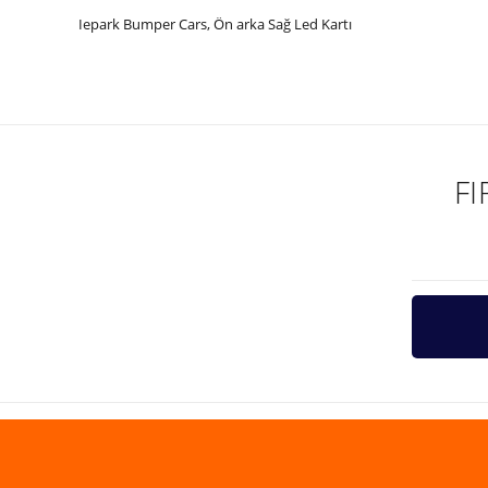
Iepark Bumper Cars, Ön arka Sağ Led Kartı
Bu ürünün fiyat bilgisi, resim, ürün açıklamalarında ve diğer ko
Görüş ve önerileriniz için teşekkür ederiz.
Ürün resmi kalitesiz, bozuk veya görüntülenemiyor.
Ürün açıklamasında eksik bilgiler bulunuyor.
F
Ürün bilgilerinde hatalar bulunuyor.
Ürün fiyatı diğer sitelerden daha pahalı.
Bu ürüne benzer farklı alternatifler olmalı.