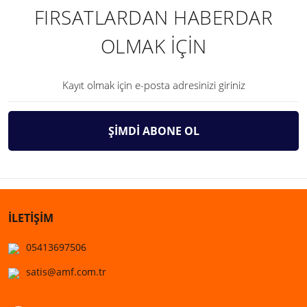
FIRSATLARDAN HABERDAR
OLMAK İÇİN
ŞİMDİ ABONE OL
İLETİŞİM
05413697506
satis@amf.com.tr