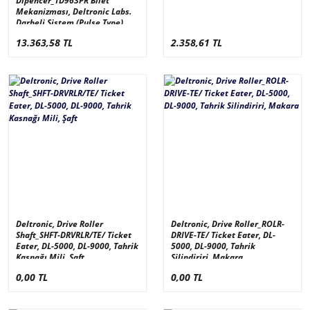
Dipencer_TD963PR Bilet
Mekanizması, Deltronic Labs.
Darbeli Sistem (Pulse Type)
13.363,58 TL
2.358,61 TL
Deltronic, Drive Roller
Deltronic, Drive Roller_ROLR-
Shaft_SHFT-DRVRLR/TE/ Ticket
DRIVE-TE/ Ticket Eater, DL-
Eater, DL-5000, DL-9000, Tahrik
5000, DL-9000, Tahrik
Kasnağı Mili, Şaft
Silindiriri, Makara
0,00 TL
0,00 TL