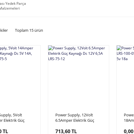
ası Yedek Parça
 Malzemeleri
kiler
Toplam 15 ürün
upply, 5Volt
Power Supply, 12Volt
Power
 Elektrik Güç
6.5Amper Elektrik Güç
18Amp
 Dc 5V 14A,
Kaynağı Dc 12V 6,5A LRS-
Elekt
0 TL
713,60 TL
0,00
 LRS-75-5
75-12
5v 18