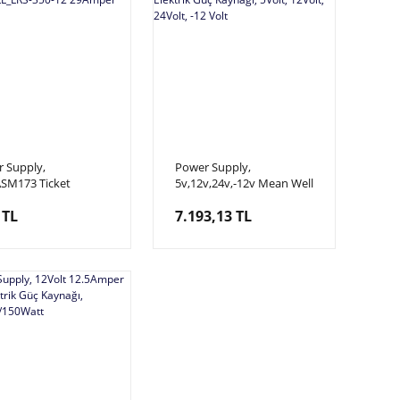
 Supply,
Power Supply,
SM173 Ticket
5v,12v,24v,-12v Mean Well
on V2, Güç Kaynağı_
QP-150D Mars Sortie
 TL
7.193,13 TL
WELL_LRS-350-12
Elektrik Güç Kaynağı,
per
5Volt, 12Volt, 24Volt, -12
Volt