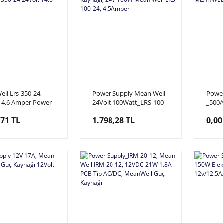
ll Lrs-350-24,
Power Supply Mean Well
Power
 14.6 Amper Power
24Volt 100Watt_LRS-100-
_500A
ektrik Güç
24 Elektrik Güç Kaynağı,
Stati
,71 TL
1.798,28 TL
0,00
, Lrs-350-24 24Volt
24V 100W Mean Well LRS-
MEAN
mper
100-24, 4.5Amper
29Am