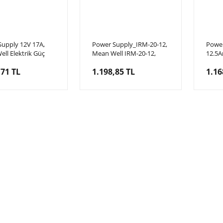
upply 12V 17A,
Power Supply_IRM-20-12,
Power
ll Elektrik Güç
Mean Well IRM-20-12,
12.5A
ı 12Volt 17Amper
12VDC 21W 1.8A PCB Tip
Güç K
,71 TL
1.198,85 TL
1.16
AC/DC, MeanWell Güç
12v/1
Kaynağı