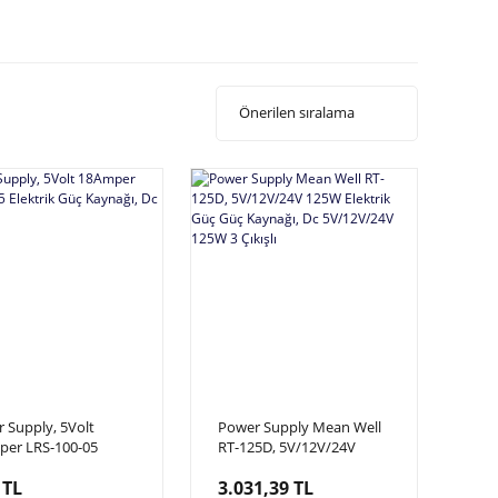
 Supply, 5Volt
Power Supply Mean Well
er LRS-100-05
RT-125D, 5V/12V/24V
rik Güç Kaynağı, Dc
125W Elektrik Güç Güç
 TL
3.031,39 TL
a
Kaynağı, Dc 5V/12V/24V