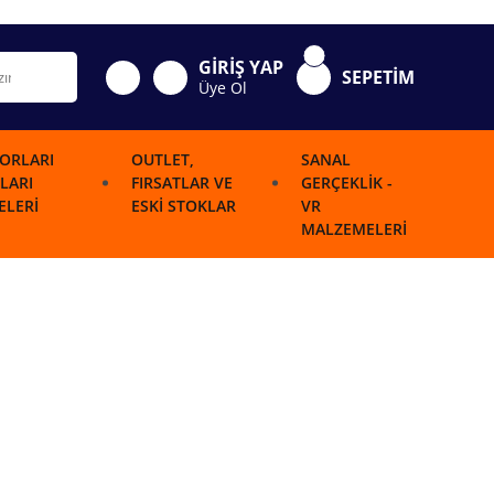
GİRİŞ YAP
SEPETİM
Üye Ol
ORLARI
OUTLET,
SANAL
LARI
FIRSATLAR VE
GERÇEKLIK -
LERI
ESKI STOKLAR
VR
MALZEMELERI