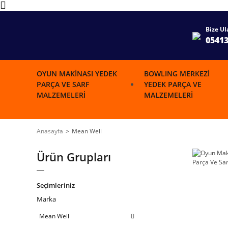
Bize Ul
0541
OYUN MAKINASI YEDEK
BOWLING MERKEZI
PARÇA VE SARF
YEDEK PARÇA VE
MALZEMELERI
MALZEMELERI
Anasayfa
Mean Well
Ürün Grupları
Seçimleriniz
Marka
Mean Well