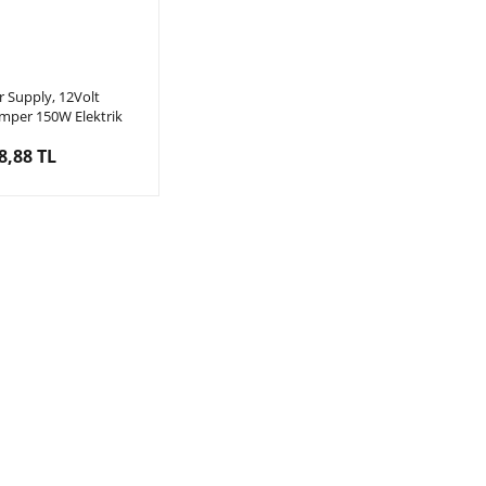
 Supply, 12Volt
mper 150W Elektrik
aynağı,
8,88 TL
2.5A/150Watt