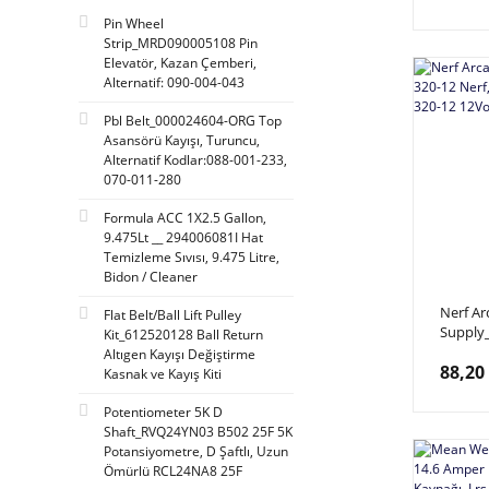
Pin Wheel
Strip_MRD090005108 Pin
Elevatör, Kazan Çemberi,
Alternatif: 090-004-043
Pbl Belt_000024604-ORG Top
Asansörü Kayışı, Turuncu,
Alternatif Kodlar:088-001-233,
070-011-280
Formula ACC 1X2.5 Gallon,
9.475Lt __ 294006081I Hat
Temizleme Sıvısı, 9.475 Litre,
Bidon / Cleaner
Nerf A
Flat Belt/Ball Lift Pulley
Supply_
Kit_612520128 Ball Return
Dc Güç 
Altıgen Kayışı Değiştirme
88,20
12 12Vo
Kasnak ve Kayış Kiti
Çıkışlı
Potentiometer 5K D
Shaft_RVQ24YN03 B502 25F 5K
Potansiyometre, D Şaftlı, Uzun
Ömürlü RCL24NA8 25F