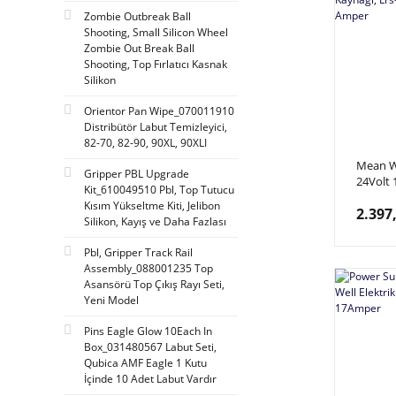
Zombie Outbreak Ball
Shooting, Small Silicon Wheel
Zombie Out Break Ball
Shooting, Top Fırlatıcı Kasnak
Silikon
Orientor Pan Wipe_070011910
Distribütör Labut Temizleyici,
82-70, 82-90, 90XL, 90XLI
Mean We
Gripper PBL Upgrade
24Volt
Kit_610049510 Pbl, Top Tutucu
Supp El
Kısım Yükseltme Kiti, Jelibon
2.397
Kaynağı
Silikon, Kayış ve Daha Fazlası
14.6 A
Pbl, Gripper Track Rail
Assembly_088001235 Top
Asansörü Top Çıkış Rayı Seti,
Yeni Model
Pins Eagle Glow 10Each In
Box_031480567 Labut Seti,
Qubica AMF Eagle 1 Kutu
İçinde 10 Adet Labut Vardır