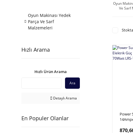
Oyun Makin
Ve Sarf
Oyun Makinası Yedek
Parça Ve Sarf
Malzemeleri
Stokta
Hızlı Arama
Hızlı Ürün Arama
Ara
Detaylı Arama
Power S
En Populer Olanlar
14Amper
Kaynağı
870,6
70Watt