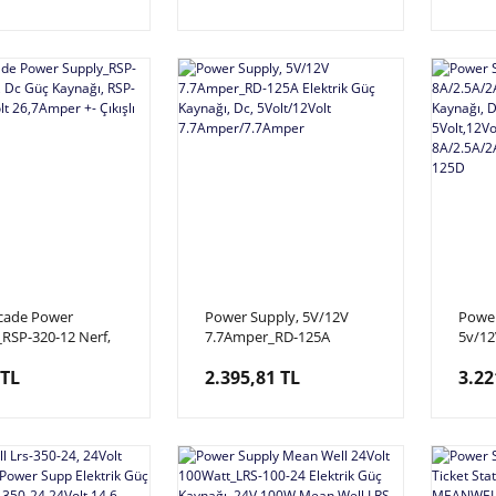
rcade Power
Power Supply, 5V/12V
Power
RSP-320-12 Nerf,
7.7Amper_RD-125A
5v/12
Kaynağı, RSP-320-
Elektrik Güç Kaynağı, Dc,
8A/2.
 TL
2.395,81 TL
3.22
lt 26,7Amper +-
5Volt/12Volt
Güç K
7.7Amper/7.7Amper
5Volt
8A/2.
Well