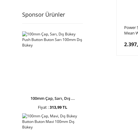
Sponsor Ürünler
Power S
Mean We
Kaynağ
2.397
100mm Çap, Sarı, Dış ...
Fiyat :
313,99 TL