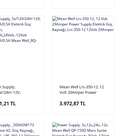
125W 3 Çıkışlı
 Supply,
Mean Well Lrs-350-12, 12
V/24V/-12V,
Volt 29Amper Power
5A/2A/0.5A Elektrik
Supply Elektrik Güç
1,21 TL
3.972,87 TL
aynağı, Dc,
Kaynağı, Lrs-350-12 12Volt
,12Volt,24Volt,-12Volt
29Amper
5A/2A/0.5A Mean
_RQ-125D