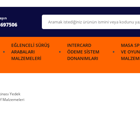
aşın
3697506
EĞLENCELI SÜRÜŞ
INTERCARD
MASA SP
ARABALARI
ÖDEME SISTEM
VE OYUN
MALZEMELERI
DONANIMLARI
MALZEME