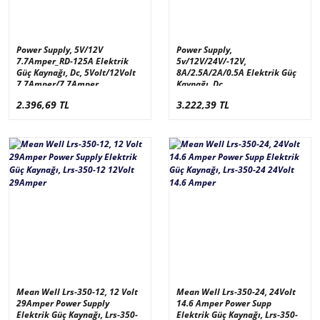
Power Supply, 5V/12V
Power Supply,
7.7Amper_RD-125A Elektrik
5v/12V/24V/-12V,
Güç Kaynağı, Dc, 5Volt/12Volt
8A/2.5A/2A/0.5A Elektrik Güç
7.7Amper/7.7Amper
Kaynağı, Dc,
5Volt,12Volt,24Volt,-12Volt
2.396,69 TL
3.222,39 TL
8A/2.5A/2A/0.5A Mean
Well_RQ-125D
Mean Well Lrs-350-12, 12 Volt
Mean Well Lrs-350-24, 24Volt
29Amper Power Supply
14.6 Amper Power Supp
Elektrik Güç Kaynağı, Lrs-350-
Elektrik Güç Kaynağı, Lrs-350-