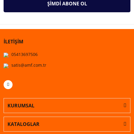
ŞİMDİ ABONE OL
İLETİŞİM
05413697506
satis@amf.com.tr
KURUMSAL
KATALOGLAR