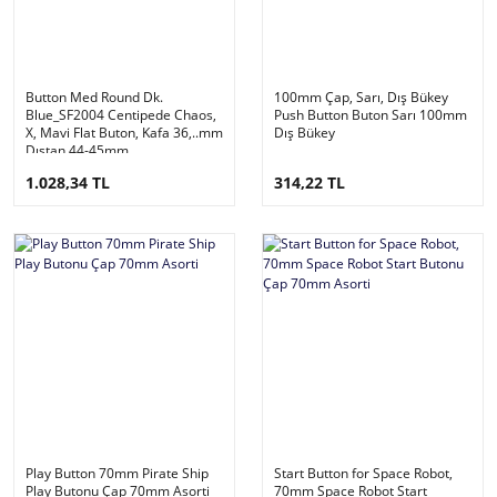
Button Med Round Dk.
100mm Çap, Sarı, Dış Bükey
Blue_SF2004 Centipede Chaos,
Push Button Buton Sarı 100mm
X, Mavi Flat Buton, Kafa 36,..mm
Dış Bükey
Dıştan 44-45mm
1.028,34 TL
314,22 TL
Play Button 70mm Pirate Ship
Start Button for Space Robot,
Play Butonu Çap 70mm Asorti
70mm Space Robot Start