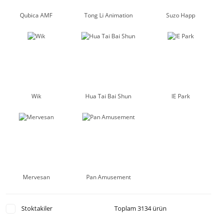
Qubica AMF
Tong Li Animation
Suzo Happ
Wik
Hua Tai Bai Shun
IE Park
Mervesan
Pan Amusement
Stoktakiler
Toplam 3134 ürün