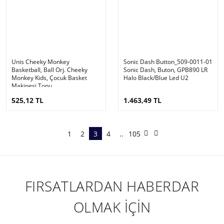
Unis Cheeky Monkey
Sonic Dash Button_509-0011-01
Basketball, Ball Orj. Cheeky
Sonic Dash, Buton, GPB890 LR
Monkey Kids, Çocuk Basket
Halo Black/Blue Led U2
Makinesi Topu
525,12 TL
1.463,49 TL
1
2
3
4
..
105
FIRSATLARDAN HABERDAR
OLMAK İÇİN