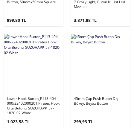
Button, 50mmx50mm Square
7 Crazy Light, Buton İçi Üst Led
Modülü
899,80 TL
3.871,88 TL
Lower Hook Button_P113-404-
45mm Çap Push Buton Dış
000/22402000201 Pirates Hook
Bükey, Beyaz Button
Olta Butonu_SUZOHAPP_57-
1820-02 White
1.023,58 TL
299,93 TL