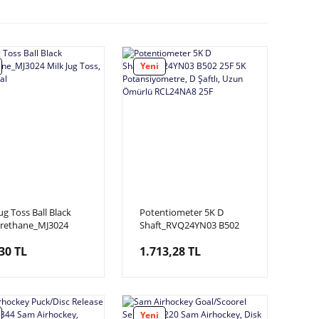
Yeni
ug Toss Ball Black
Potentiometer 5K D
urethane_MJ3024
Shaft_RVQ24YN03 B502
Jug Toss, Topu Orjinal
25F 5K Potansiyometre, D
30 TL
1.713,28 TL
Şaftlı, Uzun Ömürlü
RCL24NA8 25F
Yeni