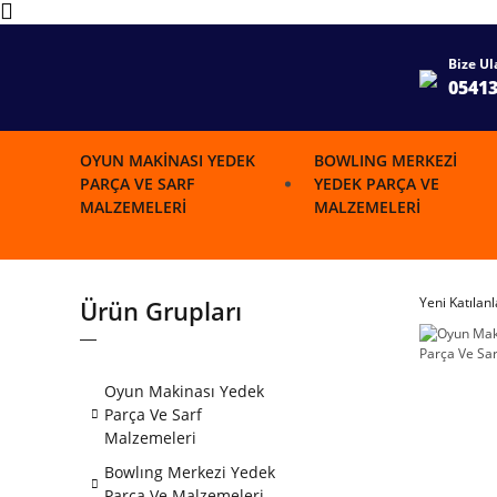
Bize Ul
0541
OYUN MAKINASI YEDEK
BOWLING MERKEZI
PARÇA VE SARF
YEDEK PARÇA VE
MALZEMELERI
MALZEMELERI
Yeni Katılanl
Ürün Grupları
Oyun Makinası Yedek
Parça Ve Sarf
Malzemeleri
Bowlıng Merkezi Yedek
Parça Ve Malzemeleri