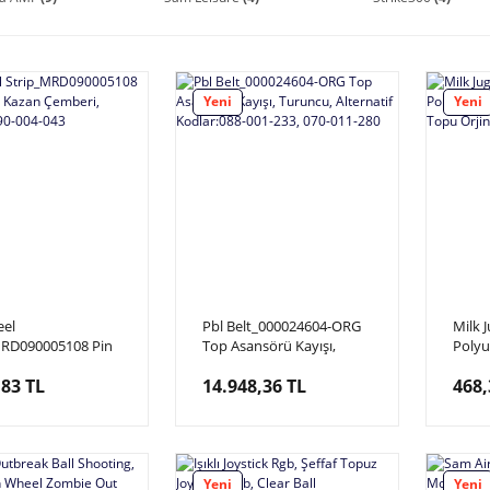
Yeni
Yeni
eel
Pbl Belt_000024604-ORG
Milk J
MRD090005108 Pin
Top Asansörü Kayışı,
Poly
r, Kazan Çemberi,
Turuncu, Alternatif
Milk 
,83 TL
14.948,36 TL
468,
tif: 090-004-043
Kodlar:088-001-233, 070-
011-280
Yeni
Yeni