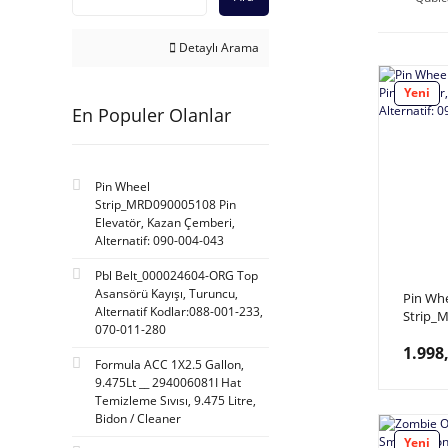
Detaylı Arama
Yeni
En Populer Olanlar
Pin Wheel
Strip_MRD090005108 Pin
Elevatör, Kazan Çemberi,
Alternatif: 090-004-043
Pbl Belt_000024604-ORG Top
Asansörü Kayışı, Turuncu,
Pin Wh
Alternatif Kodlar:088-001-233,
Strip_
070-011-280
Elevatö
1.998
Alterna
Formula ACC 1X2.5 Gallon,
9.475Lt __ 294006081I Hat
Temizleme Sıvısı, 9.475 Litre,
Bidon / Cleaner
Yeni