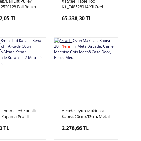
elt/Ball Lift Pulley
Xli Steel Table Tool
12520128 Ball Return
Kit_748528014 Xli Özel
en Kayışı Değiştirme
Bowling Ayar ve Bakım
2,05 TL
65.338,30 TL
k ve Kayış Kiti
Seti
Yeni
t, 18mm, Led Kanallı,
Arcade Oyun Makinası
 Kapama Profili
Kapısı, 20cmx53cm, Metal
e Oyun Makinası vb
Arcade, Game Machine
0 TL
2.278,66 TL
p Kenar
Coin Mech&Case Door,
lerinde Kullanılır, 2
Black, Metal
lik Boylardadır.