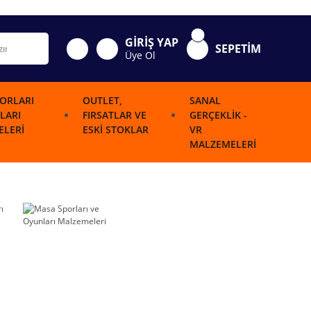
GİRİŞ YAP
SEPETİM
Üye Ol
ORLARI
OUTLET,
SANAL
LARI
FIRSATLAR VE
GERÇEKLIK -
LERI
ESKI STOKLAR
VR
MALZEMELERI