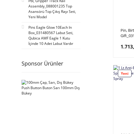
Pbl, Gripper Track Rail
Assembly_088001235 Top
Asansörü Top Çıkış Rayı Seti,
Yeni Model
Pins Eagle Glow 10Each In
Pin, Bi
Box_031480567 Labut Seti,
Gift_0
Qubica AMF Eagle 1 Kutu
Doğum 
İçinde 10 Adet Labut Vardır
1.713
Labut, 
Satınala
Fiyatıdı
Sponsor Ürünler
Yeni