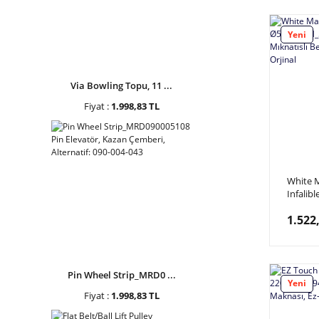
Yeni
Via Bowling Topu, 11 ...
Fiyat :
1.998,83 TL
White M
Infalib
Sam Bill
1.522
Beyaz B
Orjinal
Pin Wheel Strip_MRD0 ...
Yeni
Fiyat :
1.998,83 TL