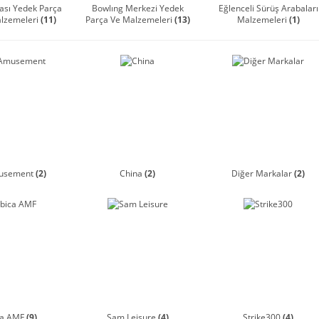
ası Yedek Parça
Bowlıng Merkezi Yedek
Eğlenceli Sürüş Arabaları
alzemeleri
(11)
Parça Ve Malzemeleri
(13)
Malzemeleri
(1)
usement
(2)
China
(2)
Diğer Markalar
(2)
ca AMF
(9)
Sam Leisure
(4)
Strike300
(4)