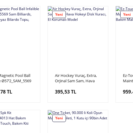
Yeni
Yeni
agnetic Pool Ball
Air Hockey Vuraç, Extra,
Ez-To
le Ø57’2_SAM_5569
Orjinal Sam Sam, Hava
Main
iards, Mıknatıslı
Hokeyi Disk Vuracı, El
Machi
,78 TL
395,53 TL
959.
ilardo Topu,
Korumalı Model
Touch
Makin
Yeni