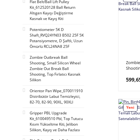
Flat Belt/Ball Lift Pulley
Kit_612520128 Ball Return
Altıgen Kayışı Değiştirme
Kasnak ve Kayış Kiti
Potentiometer 5K D
Shaft_RVQ24YN03 B502 25F 5K
Potansiyometre, D Şaftlı, Uzun
Ömürlü RCL24NA8 25F
Zombie Outbreak Ball
Zombie
Shooting, Small Silicon Wheel
Shootin
Zombie Out Break Ball
Wheel 
Shooting, Top Fırlatıcı Kasnak
599,6
Ball Sho
Silikon
Kasnak 
Orientor Pan Wipe_070011910
Distribütör Labut Temizleyici,
82-70, 82-90, 90XL, 90XLI
Yeni
Gripper PBL Upgrade
Kit_610049510 Pbl, Top Tutucu
Kısım Yükseltme Kiti, Jelibon
Silikon, Kayış ve Daha Fazlası