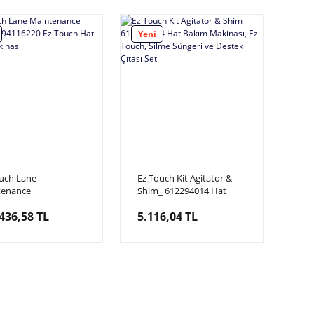
Yeni
uch Lane
Ez Touch Kit Agitator &
tenance
Shim_ 612294014 Hat
ne_294116220 Ez
Bakım Makinası, Ez Touch,
436,58 TL
5.116,04 TL
 Hat Bakım
Silme Süngeri ve Destek
ası
Çıtası Seti