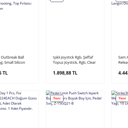
 Outbreak Ball
Işıklı Joystick Rgb, Şeffaf
Sam A
g, Small Silicon
Topuz Joystick, Rgb, Clear
Relea
Zombie Out Break
Ball
Sam A
5 TL
1.898,88 TL
4.44
oting, Top Fırlatıcı
Disk 
Silikon
Moto
Yeni
Yeni