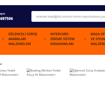
aşın
3697506
EĞLENCELI SÜRÜŞ
INTERCARD
MASA SP
ARABALARI
ÖDEME SISTEM
VE OYUN
MALZEMELERI
DONANIMLARI
MALZEME
ar