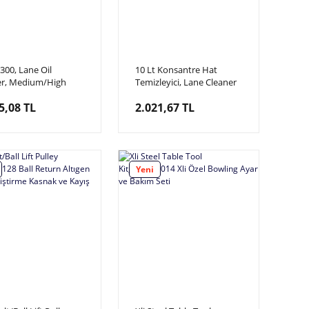
e300, Lane Oil
10 Lt Konsantre Hat
er, Medium/High
Temizleyici, Lane Cleaner
sity Bowling Hat
1 Bidon 10 Lt dir.
5,08 TL
2.021,67 TL
 10 Litre, Orta/Yüksek
zite
Yeni