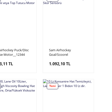
irhockey Puck/Disc
Sam Airhockey
se Motor__12344
Goal/Scoorel
irhockey, Langırt
Sensor_12220 Sam
3,11 TL
1.092,10 TL
veya Top Tutucu
Airhockey, Disk Skor
r
Sensörü
Yeni