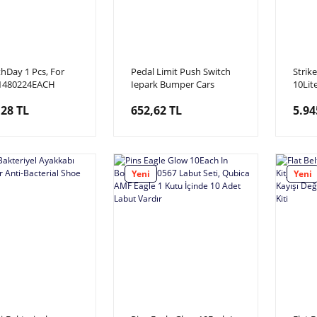
rthDay 1 Pcs, For
Pedal Limit Push Switch
Strik
31480224EACH
Iepark Bumper Cars
10Lit
Günü Temalı
Büyük Boy İçin, Pedal
Visco
,28 TL
652,62 TL
5.94
Adet Olarak
Sviç, Z-15GQ21-B
Yağı,
bilirsiniz. 1 Adet
Visko
r.
Yeni
Yeni