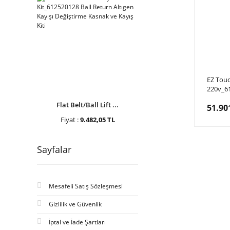
EZ Touc
220v_6
Bakım M
Flat Belt/Ball Lift ...
51.90
Bakım K
Fiyat :
9.482,05 TL
Sayfalar
Mesafeli Satış Sözleşmesi
Gizlilik ve Güvenlik
İptal ve İade Şartları