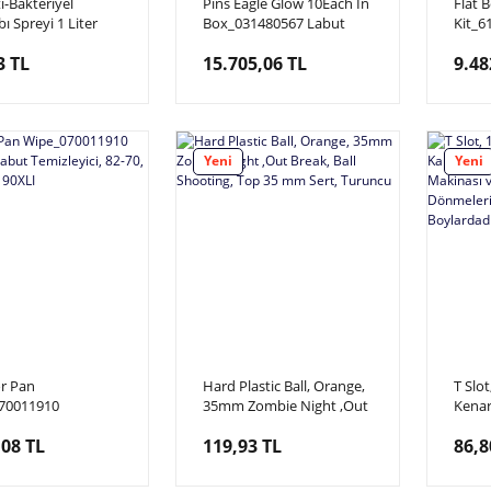
i-Bakteriyel
Pins Eagle Glow 10Each In
Flat B
ı Spreyi 1 Liter
Box_031480567 Labut
Kit_6
cterial Shoe Spray
Seti, Qubica AMF Eagle 1
Altıg
3 TL
15.705,06 TL
9.48
Kutu İçinde 10 Adet Labut
Kasna
Vardır
Yeni
Yeni
r Pan
Hard Plastic Ball, Orange,
T Slo
70011910
35mm Zombie Night ,Out
Kenar
ütör Labut
Break, Ball Shooting, Top
Arcad
,08 TL
119,93 TL
86,8
ici, 82-70, 82-90,
35 mm Sert, Turuncu
Ahşa
0XLI
Dönme
Metre