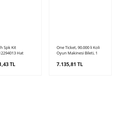
h Spk Kit
One Ticket, 90.000 li Koli
12294013 Hat
Oyun Makinesi Bileti, 1
aknası, Ez-Touch,
Kutu içi 90bin Adet
1,43 TL
7.135,81 TL
iti