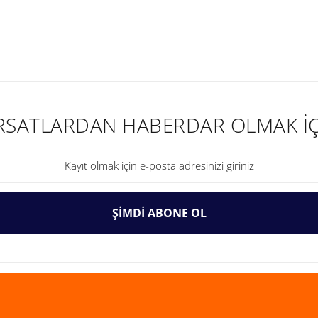
nularda yetersiz gördüğünüz noktaları öneri formunu kullanarak tarafımıza ilet
IRSATLARDAN HABERDAR OLMAK İÇ
ŞİMDİ ABONE OL
Gönder