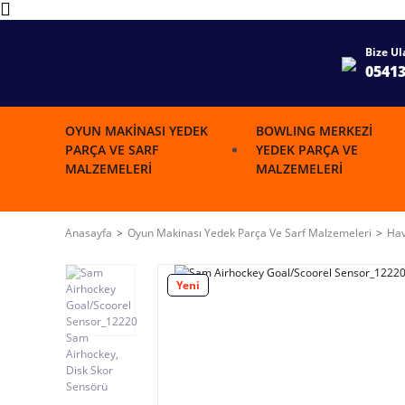
Bize Ul
0541
OYUN MAKINASI YEDEK
BOWLING MERKEZI
PARÇA VE SARF
YEDEK PARÇA VE
MALZEMELERI
MALZEMELERI
Anasayfa
Oyun Makinası Yedek Parça Ve Sarf Malzemeleri
Hav
Yeni