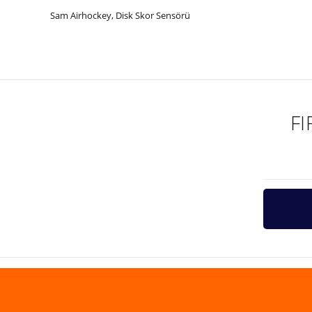
Sam Airhockey, Disk Skor Sensörü
Bu ürünün fiyat bilgisi, resim, ürün açıklamalarında ve diğer ko
Görüş ve önerileriniz için teşekkür ederiz.
Ürün resmi kalitesiz, bozuk veya görüntülenemiyor.
Ürün açıklamasında eksik bilgiler bulunuyor.
F
Ürün bilgilerinde hatalar bulunuyor.
Ürün fiyatı diğer sitelerden daha pahalı.
Bu ürüne benzer farklı alternatifler olmalı.