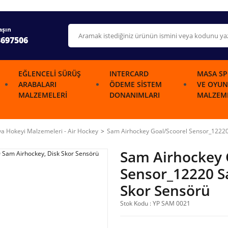
aşın
3697506
EĞLENCELI SÜRÜŞ
INTERCARD
MASA SP
ARABALARI
ÖDEME SISTEM
VE OYUN
MALZEMELERI
DONANIMLARI
MALZEME
a Hokeyi Malzemeleri - Air Hockey
Sam Airhockey Goal/Scoorel Sensor_12220
Sam Airhockey 
Sensor_12220 S
Skor Sensörü
Stok Kodu : YP SAM 0021