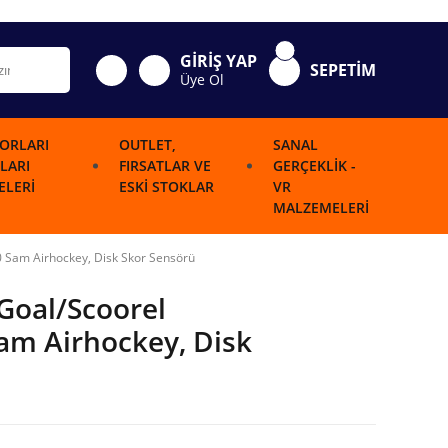
GİRİŞ YAP
SEPETİM
Üye Ol
ORLARI
OUTLET,
SANAL
LARI
FIRSATLAR VE
GERÇEKLIK -
LERI
ESKI STOKLAR
VR
MALZEMELERI
 Sam Airhockey, Disk Skor Sensörü
Goal/Scoorel
am Airhockey, Disk