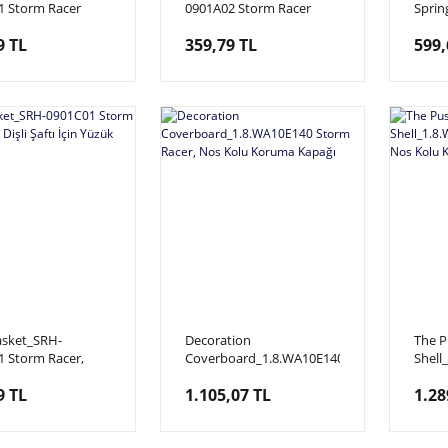
1 Storm Racer
0901A02 Storm Racer
Sprin
 Pedal Yayı 1
Motion, Pedal Yayı 2
Power
9 TL
359,79 TL
599,
Sağ, 
sket_SRH-
Decoration
The 
1 Storm Racer,
Coverboard_1.8.WA10E140
Shell
şli Şaftı İçin Yüzük
Storm Racer, Nos Kolu
Storm
9 TL
1.105,07 TL
1.28
Koruma Kapağı
Krom 