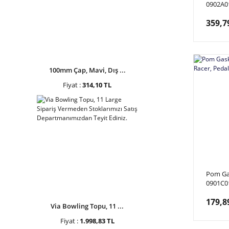
0902A0
Motion,
359,7
100mm Çap, Mavi, Dış ...
Fiyat :
314,10 TL
Pom Ga
0901C0
Pedal Di
179,8
Via Bowling Topu, 11 ...
Fiyat :
1.998,83 TL