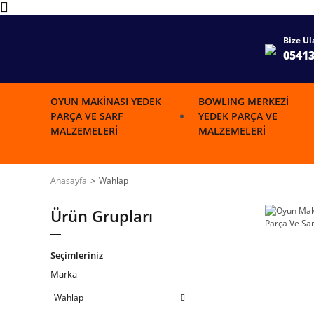
Bize Ul
0541
OYUN MAKINASI YEDEK
BOWLING MERKEZI
PARÇA VE SARF
YEDEK PARÇA VE
MALZEMELERI
MALZEMELERI
Anasayfa
Wahlap
Ürün Grupları
Seçimleriniz
Marka
Wahlap