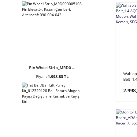
Pin Wheel Strip_MRD0 ...
Wahlap 
Fiyat :
1.998,83 TL
Belt_1
Racer M
2.998
Sviçli 
SEGA_6