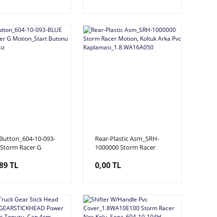
Riders, Rush And Catch_ F
Type Sensör
 Button_604-10-093-
Rear-Plastic Asm_SRH-
Storm Racer G
1000000 Storm Racer
n_Start Butonu
Motion, Koltuk Arka Pvc
89 TL
0,00 TL
Yazısız
Kaplaması_1.8.WA16A050