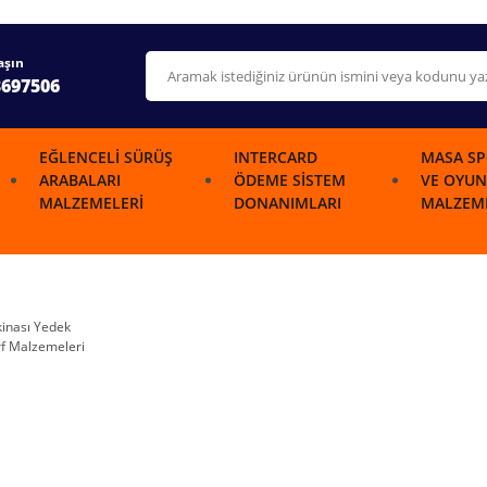
aşın
3697506
EĞLENCELI SÜRÜŞ
INTERCARD
MASA SP
ARABALARI
ÖDEME SISTEM
VE OYUN
MALZEMELERI
DONANIMLARI
MALZEME