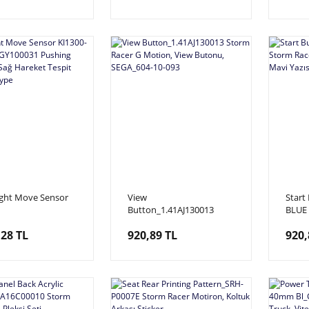
ight Move Sensor
View
Start
Button_1.41AJ130013
BLUE 
_1.4.GY100031
Storm Racer G Motion,
Motio
,28 TL
920,89 TL
920,
 Points, Sol&Sağ
View Butonu, SEGA_604-
Mavi 
 Tespit Sensörü, F
10-093