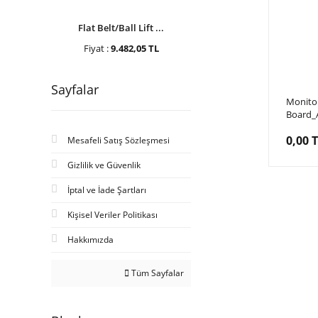
Flat Belt/Ball Lift ...
Fiyat :
9.482,05 TL
Sayfalar
Monitor
Board_
Storm R
0,00 
İçin Sü
Mesafeli Satış Sözleşmesi
Gizlilik ve Güvenlik
İptal ve İade Şartları
Kişisel Veriler Politikası
Hakkımızda
Tüm Sayfalar