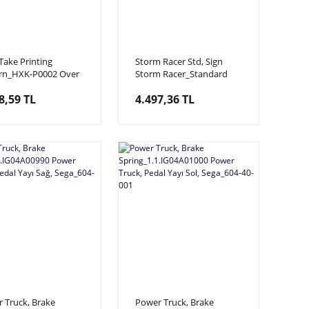
Take Printing
Storm Racer Std, Sign
rn_HXK-P0002 Over
Storm Racer_Standard
Üst Baskılı
Üst Pano Pleksi
8,59 TL
4.497,36 TL
_HXK-P0002
 Truck, Brake
Power Truck, Brake