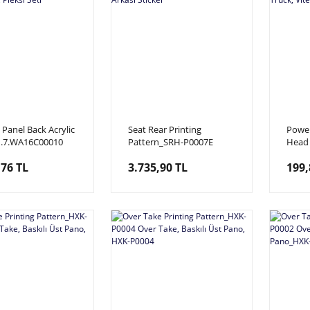
 Panel Back Acrylic
Seat Rear Printing
Power
1.7.WA16C00010
Pattern_SRH-P0007E
Head
acer Delux, Pleksi
Storm Racer Motiron,
Bl_G
,76 TL
3.735,90 TL
199,
Koltuk Arkası Sticker
Power
Topuz