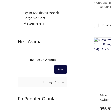
Oyun Makin
Ve Sarf
Oyun Makinası Yedek
Parça Ve Sarf
Malzemeleri
Stokta
Hızlı Arama
Hızlı Ürün Arama
Ara
Detaylı Arama
Micro
En Populer Olanlar
Switch
Storm R
356,9
X, Sviç