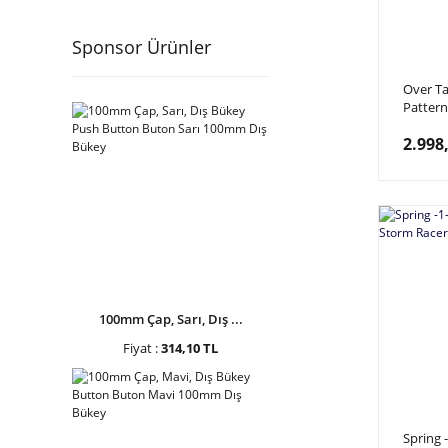
Sponsor Ürünler
Over Ta
Patter
Take, B
2.998
HXK-P0
100mm Çap, Sarı, Dış ...
Fiyat :
314,10 TL
Spring 