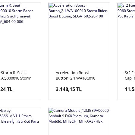
Storm R. Seat
Acceleration Boost
Sr2 F
.4.AQ000010 Storm
Button_2.1.WA10C010
Cap_1
otion, Wahlap,
Storm Rider, Boost
Rider
,24 TL
3.148,15 TL
11.5
Emniyet Kemeri,
Butonu, SEGA_602-20-100
Kapl
04-00-006