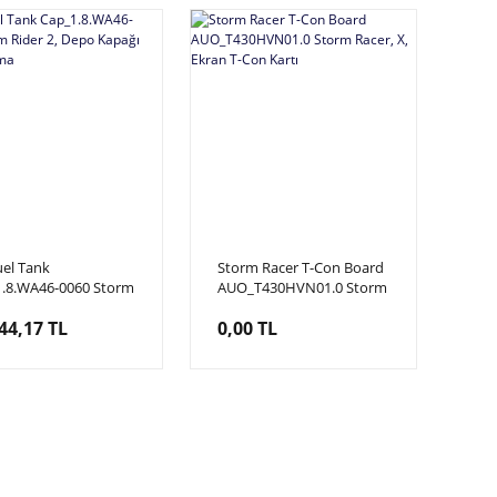
uel Tank
Storm Racer T-Con Board
.8.WA46-0060 Storm
AUO_T430HVN01.0 Storm
 2, Depo Kapağı Pvc
Racer, X, Ekran T-Con
44,17 TL
0,00 TL
ama
Kartı