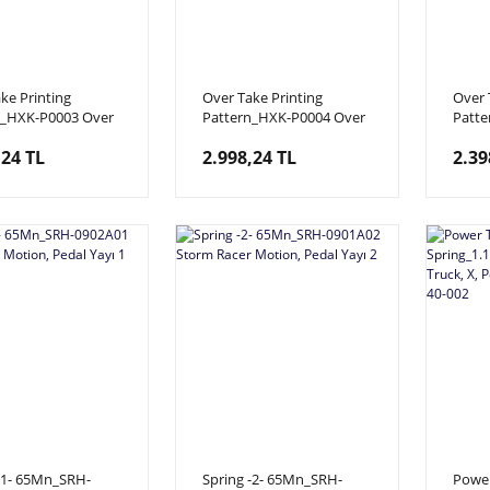
ke Printing
Over Take Printing
Over 
n_HXK-P0003 Over
Pattern_HXK-P0004 Over
Patte
askılı Üst Pano,
Take, Baskılı Üst Pano,
Take, 
,24 TL
2.998,24 TL
2.39
003
HXK-P0004
Pano
-1- 65Mn_SRH-
Spring -2- 65Mn_SRH-
Power