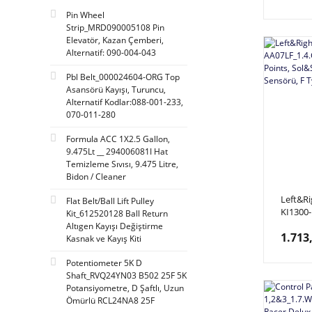
Pin Wheel
Strip_MRD090005108 Pin
Elevatör, Kazan Çemberi,
Alternatif: 090-004-043
Pbl Belt_000024604-ORG Top
Asansörü Kayışı, Turuncu,
Alternatif Kodlar:088-001-233,
070-011-280
Formula ACC 1X2.5 Gallon,
9.475Lt __ 294006081I Hat
Temizleme Sıvısı, 9.475 Litre,
Bidon / Cleaner
Left&R
Flat Belt/Ball Lift Pulley
KI1300-
Kit_612520128 Ball Return
AA07LF
Altıgen Kayışı Değiştirme
1.713
Pushing
Kasnak ve Kayış Kiti
Hareket
Type
Potentiometer 5K D
Shaft_RVQ24YN03 B502 25F 5K
Potansiyometre, D Şaftlı, Uzun
Ömürlü RCL24NA8 25F