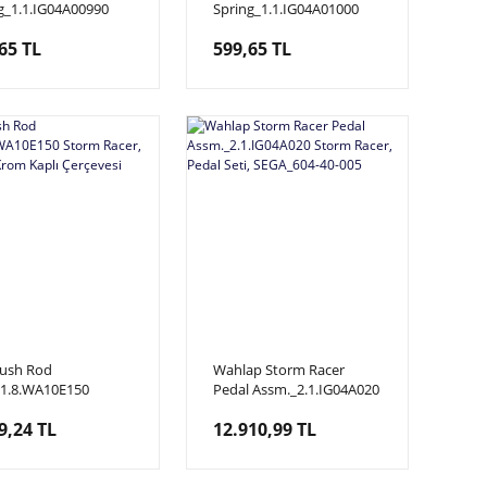
g_1.1.IG04A00990
Spring_1.1.IG04A01000
 Truck, X, Pedal Yayı
Power Truck, Pedal Yayı
65 TL
599,65 TL
Sega_604-40-002
Sol, Sega_604-40-001
Push Rod
Wahlap Storm Racer
_1.8.WA10E150
Pedal Assm._2.1.IG04A020
 Racer, Nos Kolu
Storm Racer, Pedal Seti,
9,24 TL
12.910,99 TL
Kaplı Çerçevesi
SEGA_604-40-005