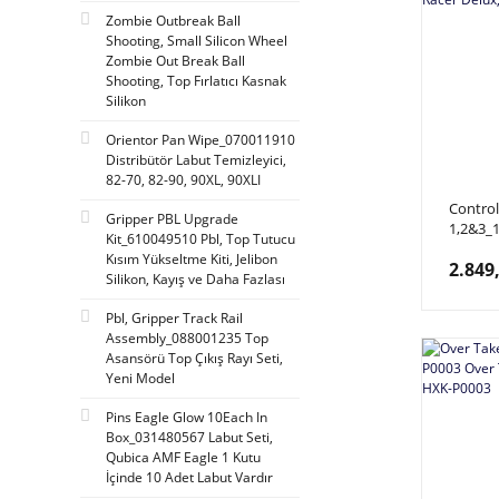
Zombie Outbreak Ball
Shooting, Small Silicon Wheel
Zombie Out Break Ball
Shooting, Top Fırlatıcı Kasnak
Silikon
Orientor Pan Wipe_070011910
Distribütör Labut Temizleyici,
82-70, 82-90, 90XL, 90XLI
Control
Gripper PBL Upgrade
1,2&3_
Kit_610049510 Pbl, Top Tutucu
Storm R
Kısım Yükseltme Kiti, Jelibon
2.849
Seti
Silikon, Kayış ve Daha Fazlası
Pbl, Gripper Track Rail
Assembly_088001235 Top
Asansörü Top Çıkış Rayı Seti,
Yeni Model
Pins Eagle Glow 10Each In
Box_031480567 Labut Seti,
Qubica AMF Eagle 1 Kutu
İçinde 10 Adet Labut Vardır