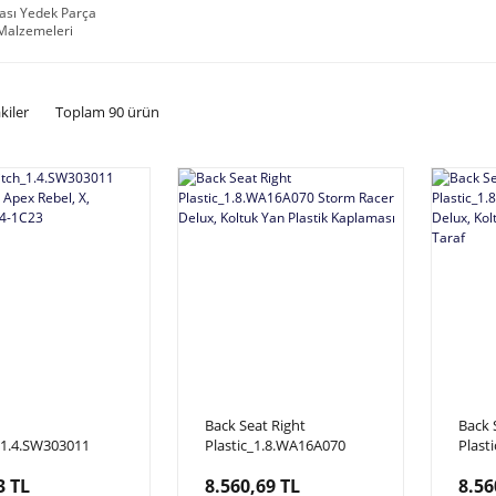
ası Yedek Parça
 Malzemeleri
kiler
Toplam 90 ürün
Back Seat Right
Back 
_1.4.SW303011
Plastic_1.8.WA16A070
Plast
ider, Apex Rebel,
Storm Racer Delux, Koltuk
Storm
3 TL
8.560,69 TL
8.56
_D3V-014-1C23
Yan Plastik Kaplaması
Yan K