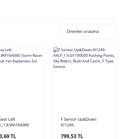
Seat Left
F Sensor Up&Down
ic_1.8.WA16A060
KI1249-
 Racer Delux, Koltuk
AALF_1.4.GY100050
0,69 TL
799,53 TL
aplaması Sol Taraf
Pushing Points, Sky