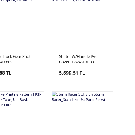
 Truck Gear Stick
Shifter W/Handle Pvc
 40mm
Cover_1.8WA10E100
EARSTICKHEAD
Storm Racer Nos Kolu,
88 TL
5.699,51 TL
 Truck, Vites
Sega_604-10-104H
u, Çap 4cm