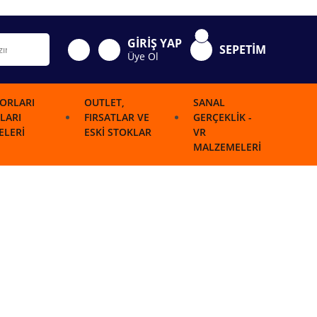
GİRİŞ YAP
SEPETİM
Üye Ol
ORLARI
OUTLET,
SANAL
LARI
FIRSATLAR VE
GERÇEKLIK -
LERI
ESKI STOKLAR
VR
MALZEMELERI