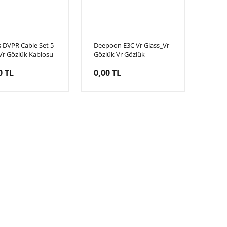
s DVPR Cable Set 5
Deepoon E3C Vr Glass_Vr
Vr Gözlük Kablosu
Gözlük Vr Gözlük
ük Kablosu, 5
0 TL
0,00 TL
( DPVR E3-B E3-C
 Kablo )