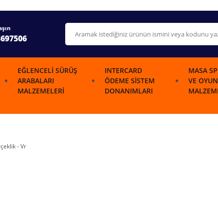
aşın
3697506
EĞLENCELI SÜRÜŞ
INTERCARD
MASA SP
ARABALARI
ÖDEME SISTEM
VE OYUN
MALZEMELERI
DONANIMLARI
MALZEME