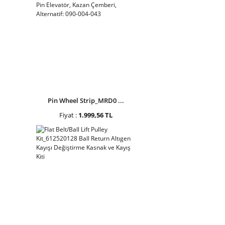
Pin Wheel Strip_MRD0 ...
Fiyat :
1.999,56 TL