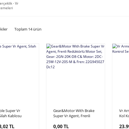
rçeklik - Vr
zemeleri
kiler
Toplam 14 ürün
le Super Vr
Gear&Motor With Brake
Vr Arm
Silah Kablosu
Super Vr Agent, Frenli
Kol K
Redüktörlü Motor Set,
3,02 TL
0,00 TL
23.9
Gear: 2GN-20K-D8-C&