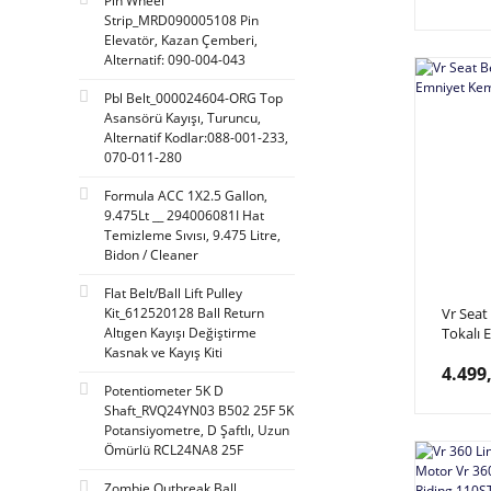
Pin Wheel
Strip_MRD090005108 Pin
Elevatör, Kazan Çemberi,
Alternatif: 090-004-043
Pbl Belt_000024604-ORG Top
Asansörü Kayışı, Turuncu,
Alternatif Kodlar:088-001-233,
070-011-280
Formula ACC 1X2.5 Gallon,
9.475Lt __ 294006081I Hat
Temizleme Sıvısı, 9.475 Litre,
Bidon / Cleaner
Flat Belt/Ball Lift Pulley
Kit_612520128 Ball Return
Vr Seat
Altıgen Kayışı Değiştirme
Tokalı 
Kasnak ve Kayış Kiti
4.499
Potentiometer 5K D
Shaft_RVQ24YN03 B502 25F 5K
Potansiyometre, D Şaftlı, Uzun
Ömürlü RCL24NA8 25F
Zombie Outbreak Ball