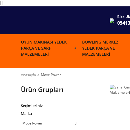
Bize Ul
0541
OYUN MAKINASI YEDEK
BOWLING MERKEZI
PARÇA VE SARF
YEDEK PARÇA VE
MALZEMELERI
MALZEMELERI
Anasayfa
Move Power
Ürün Grupları
Seçimleriniz
Marka
Move Power