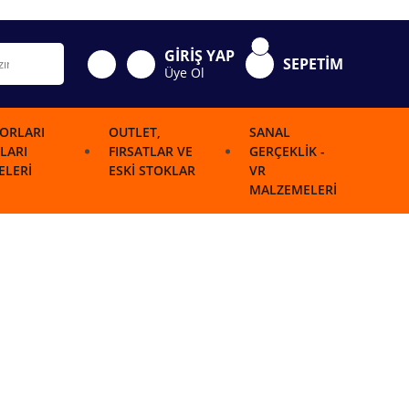
GİRİŞ YAP
SEPETİM
Üye Ol
ORLARI
OUTLET,
SANAL
LARI
FIRSATLAR VE
GERÇEKLIK -
LERI
ESKI STOKLAR
VR
MALZEMELERI