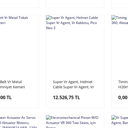
Motor: 2DC-25W-12V-20S-
M & Fren: 22G945027
Dc12
 Belt Vr Metal
Super Vr Agent, Helmet
Timin
Emniyet Kemeri
Cable Super Vr Agent, Vr
H20mm
Kablosu, Pico Neo 3
Triger
,00 TL
12.526,75 TL
0,00