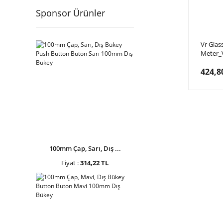
Sponsor Ürünler
Vr Glas
Meter_
Vr Gözl
424,8
Metre, 
E3-P VR
100mm Çap, Sarı, Dış ...
Fiyat :
314,22 TL