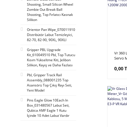
Shooting, Small Silicon Wheel
Zombie Out Break Ball
Shooting, Top Fırlatıcı Kasnak
Silikon
Orientor Pan Wipe_070011910
Distribütör Labut Temizleyici,
82-70, 82-90, 90XL, 90XLI
Gripper PBL Upgrade
Vr 360 
Kit_610049510 Pbl, Top Tutucu
Servo M
Kısım Yükseltme Kiti, Jelibon
Aktuato
Silikon, Kayış ve Daha Fazlası
0,00 
110ST-
220V 1
Pbl, Gripper Track Rail
Assembly_088001235 Top
Asansörü Top Çıkış Rayı Seti,
Yeni Model
Pins Eagle Glow 10Each In
Box_031480567 Labut Seti,
Qubica AMF Eagle 1 Kutu
İçinde 10 Adet Labut Vardır