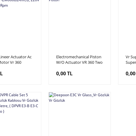
Lineer Actuator Ac
Electromechanical Piston
Vr Su
otor Vr 360
W/O Actuator VR 360 Two
Super
r Motoru, Riding
Seats, için Piston
TL
0,00 TL
0,00
ZM060B2A/I/EB,
200W 2000Rpm