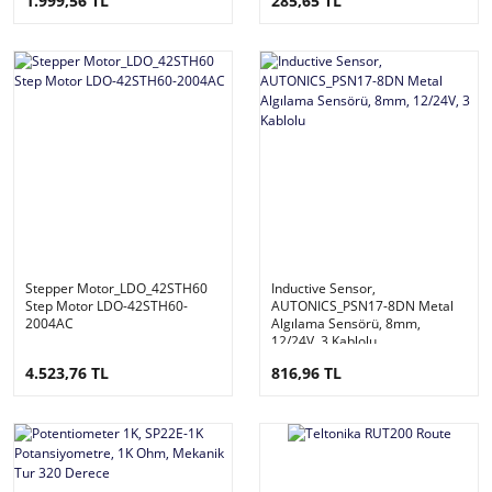
1.999,56 TL
285,65 TL
Stepper Motor_LDO_42STH60
Inductive Sensor,
Step Motor LDO-42STH60-
AUTONICS_PSN17-8DN Metal
2004AC
Algılama Sensörü, 8mm,
12/24V, 3 Kablolu
4.523,76 TL
816,96 TL