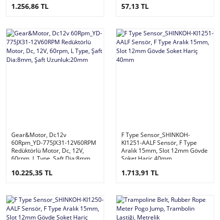
1.256,86 TL
57,13 TL
Gear&Motor, Dc12v
F Type Sensor_SHINKOH-
60Rpm_YD-775JX31-12V60RPM
KI1251-AALF Sensör, F Type
Redüktörlü Motor, Dc, 12V,
Aralık 15mm, Slot 12mm Gövde
60rpm, L Type, Şaft Dia:8mm,
Soket Hariç 40mm
Şaft Uzunluk:20mm
10.225,35 TL
1.713,91 TL