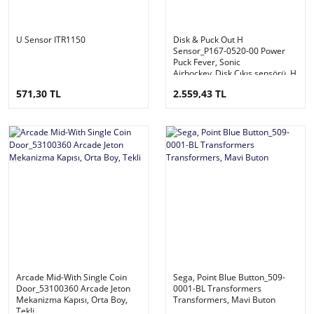
U Sensor ITR1150
Disk & Puck Out H
Sensor_P167-0520-00 Power
Puck Fever, Sonic
Airhockey_Disk Çıkış sensörü, H
Sensor NO ( SEGA_562-20-
571,30 TL
2.559,43 TL
102/BAR-GOL-2 )
Arcade Mid-With Single Coin
Sega, Point Blue Button_509-
Door_53100360 Arcade Jeton
0001-BL Transformers
Mekanizma Kapısı, Orta Boy,
Transformers, Mavi Buton
Tekli