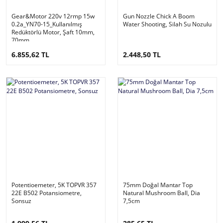
Gear&Motor 220v 12rmp 15w
Gun Nozzle Chick A Boom
0.2a_YN70-15_Kullanılmış
Water Shooting, Silah Su Nozulu
Redüktörlü Motor, Şaft 10mm,
70mm
6.855,62 TL
2.448,50 TL
Potentioemeter, 5K TOPVR 357
75mm Doğal Mantar Top
22E B502 Potansiometre,
Natural Mushroom Ball, Dia
Sonsuz
7,5cm