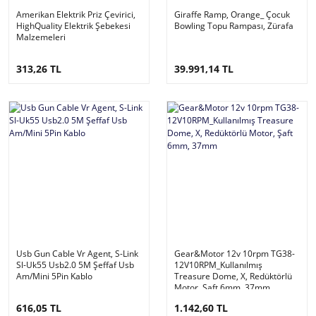
Amerikan Elektrik Priz Çevirici,
Giraffe Ramp, Orange_ Çocuk
HighQuality Elektrik Şebekesi
Bowling Topu Rampası, Zürafa
Malzemeleri
313,26 TL
39.991,14 TL
Usb Gun Cable Vr Agent, S-Link
Gear&Motor 12v 10rpm TG38-
Sl-Uk55 Usb2.0 5M Şeffaf Usb
12V10RPM_Kullanılmış
Am/Mini 5Pin Kablo
Treasure Dome, X, Redüktörlü
Motor, Şaft 6mm, 37mm
616,05 TL
1.142,60 TL