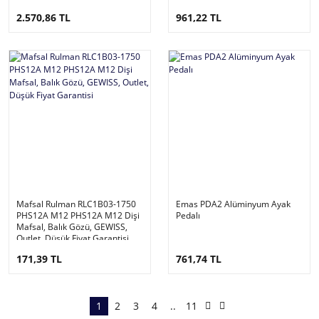
2.570,86 TL
961,22 TL
Mafsal Rulman RLC1B03-1750
Emas PDA2 Alüminyum Ayak
PHS12A M12 PHS12A M12 Dişi
Pedalı
Mafsal, Balık Gözü, GEWISS,
Outlet, Düşük Fiyat Garantisi
171,39 TL
761,74 TL
1
2
3
4
..
11