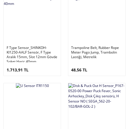
F Type Sensor_SHINKOH-
Trampoline Belt, Rubber Rope
KI1250-AALF Sensör, F Type
Meter Pogo Jump, Trambolin
Aralık 15mm, Slot 12mm Gövde
Lastiği, Metrelik
Soket Hariç 40mm
1.713,91 TL
48,56 TL