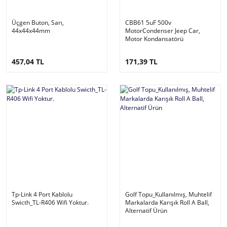
Üçgen Buton, Sarı,
CBB61 5uF 500v
44x44x44mm
MotorCondenser Jeep Car,
Motor Kondansatörü
457,04 TL
171,39 TL
Tp-Link 4 Port Kablolu
Golf Topu_Kullanılmış, Muhtelif
Swicth_TL-R406 Wifi Yoktur.
Markalarda Karışık Roll A Ball,
Alternatif Ürün