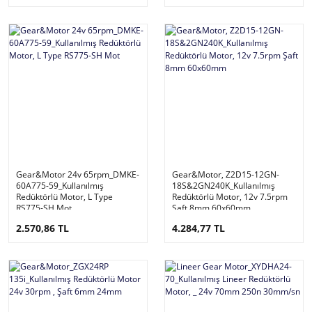
Gear&Motor 24v 65rpm_DMKE-
Gear&Motor, Z2D15-12GN-
60A775-59_Kullanılmış
18S&2GN240K_Kullanılmış
Redüktörlü Motor, L Type
Redüktörlü Motor, 12v 7.5rpm
RS775-SH Mot
Şaft 8mm 60x60mm
2.570,86 TL
4.284,77 TL