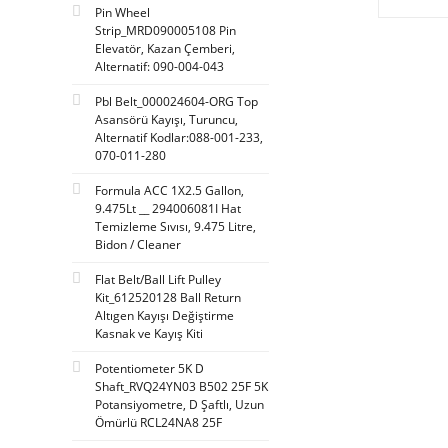
Pin Wheel
Strip_MRD090005108 Pin
Elevatör, Kazan Çemberi,
Alternatif: 090-004-043
Pbl Belt_000024604-ORG Top
Asansörü Kayışı, Turuncu,
Alternatif Kodlar:088-001-233,
070-011-280
Formula ACC 1X2.5 Gallon,
9.475Lt __ 294006081I Hat
Temizleme Sıvısı, 9.475 Litre,
Bidon / Cleaner
Flat Belt/Ball Lift Pulley
Kit_612520128 Ball Return
Altıgen Kayışı Değiştirme
Kasnak ve Kayış Kiti
Potentiometer 5K D
Shaft_RVQ24YN03 B502 25F 5K
Potansiyometre, D Şaftlı, Uzun
Ömürlü RCL24NA8 25F