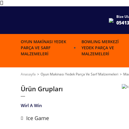
Bize Ul
0541
OYUN MAKINASI YEDEK
BOWLING MERKEZI
PARÇA VE SARF
YEDEK PARÇA VE
MALZEMELERI
MALZEMELERI
Anasayfa
Oyun Makinası Yedek Parça Ve Sarf Malzemeleri
Mar
Ürün Grupları
Wirl A Win
Ice Game