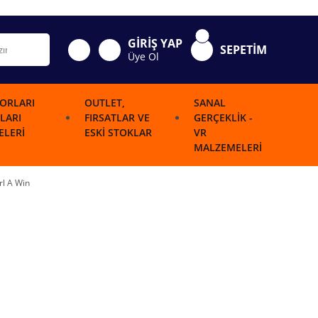
GİRİŞ YAP
SEPETİM
Üye Ol
ORLARI
OUTLET,
SANAL
LARI
FIRSATLAR VE
GERÇEKLIK -
LERI
ESKI STOKLAR
VR
MALZEMELERI
rl A Win