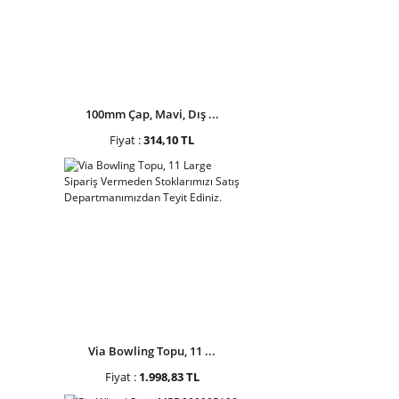
100mm Çap, Mavi, Dış ...
Fiyat :
314,10 TL
Via Bowling Topu, 11 ...
Fiyat :
1.998,83 TL