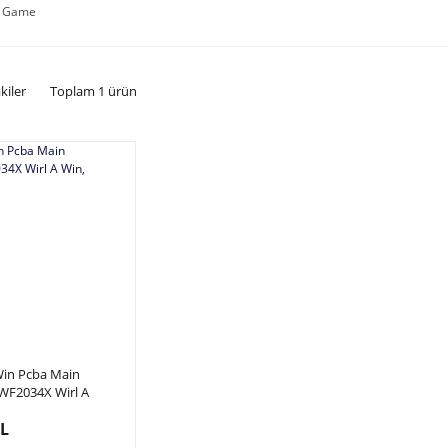
e Game
kiler
Toplam 1 ürün
Win Pcba Main
WF2034X Wirl A
akartı
TL