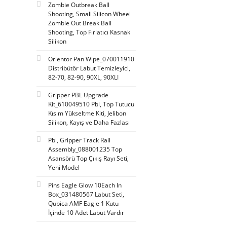
Zombie Outbreak Ball
Shooting, Small Silicon Wheel
Zombie Out Break Ball
Shooting, Top Fırlatıcı Kasnak
Silikon
Orientor Pan Wipe_070011910
Distribütör Labut Temizleyici,
82-70, 82-90, 90XL, 90XLI
Gripper PBL Upgrade
Kit_610049510 Pbl, Top Tutucu
Kısım Yükseltme Kiti, Jelibon
Silikon, Kayış ve Daha Fazlası
Pbl, Gripper Track Rail
Assembly_088001235 Top
Asansörü Top Çıkış Rayı Seti,
Yeni Model
Pins Eagle Glow 10Each In
Box_031480567 Labut Seti,
Qubica AMF Eagle 1 Kutu
İçinde 10 Adet Labut Vardır