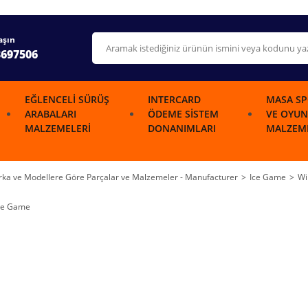
aşın
3697506
EĞLENCELI SÜRÜŞ
INTERCARD
MASA SP
ARABALARI
ÖDEME SISTEM
VE OYUN
MALZEMELERI
DONANIMLARI
MALZEME
ka ve Modellere Göre Parçalar ve Malzemeler - Manufacturer
Ice Game
Wi