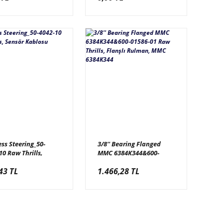
00
ss Steering_50-
3/8'' Bearing Flanged
10 Raw Thrills,
MMC 6384K344&600-
r Kablosu
01586-01 Raw Thrills,
43 TL
1.466,28 TL
Flanşlı Rulman, MMC
6384K344