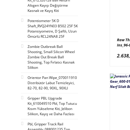
Kit_612520128 Ball Return
Taiwan (20)
Altıgen Kayışı Değiştirme
Kasnak ve Kayış Kiti
Meridyen (17)
Potentiometer 5K D
Yda Games (17)
Shaft_RVQ24YN03 B502 25F 5K
Mean Well (15)
Potansiyometre, D Şaftlı, Uzun
Ömürlü RCL24NA8 25F
Epark (13)
Raw Thr
Ins_96-
Zombie Outbreak Ball
Kalkomat (12)
Termina
Shooting, Small Silicon Wheel
2.638
Dipçik
Zombie Out Break Ball
Team Play (11)
Shooting, Top Fırlatıcı Kasnak
Coastal Amusement (10)
Silikon
America (9)
Orientor Pan Wipe_070011910
Distribütör Labut Temizleyici,
Nitto Fun (9)
82-70, 82-90, 90XL, 90XLI
Super Wing (9)
Gripper PBL Upgrade
Italy (8)
Kit_610049510 Pbl, Top Tutucu
Kısım Yükseltme Kiti, Jelibon
Cogan (7)
Silikon, Kayış ve Daha Fazlası
Ritter Poland (7)
Pbl, Gripper Track Rail
Hp (5)
Assembly_088001235 Top