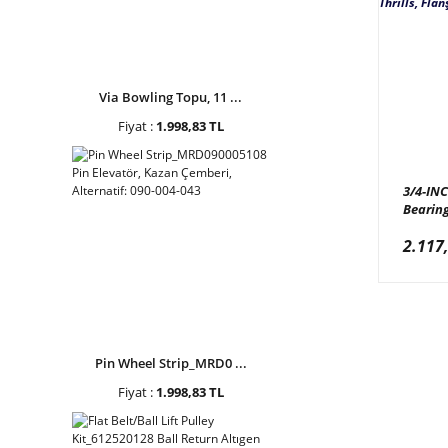
Via Bowling Topu, 11 ...
Fiyat :
1.998,83 TL
3/4-IN
Bearin
6384K3
2.117
Raw Thr
Rulman
Pin Wheel Strip_MRD0 ...
Fiyat :
1.998,83 TL