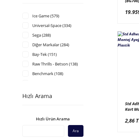
(BG700)
Injusti
19.95
Kutu 70
Ice Game (579)
Universal-Space (334)
Sega (288)
Diğer Markalar (284)
Bay-Tek (151)
Raw Thrills - Betson (138)
Benchmark (108)
Komuse Korea (103)
Tecway - Mecpower (102)
Hızlı Arama
Wahlap (90)
Std Ad
Kart Mo
Ace Amusement (84)
Yapışka
Hızlı Ürün Arama
2,86 T
Plastik
China (66)
Ara
Lai Games - Helix (63)