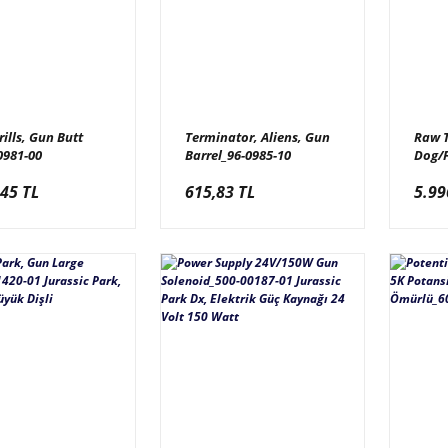
ills, Gun Butt
Terminator, Aliens, Gun
Raw T
0981-00
Barrel_96-0985-10
Dog/F
tor, Aliens, Tüfek
Terminator, Aliens, Silah
00012
,45 TL
615,83 TL
5.99
Ön Camera Kapağı
Kartı
Turuncu