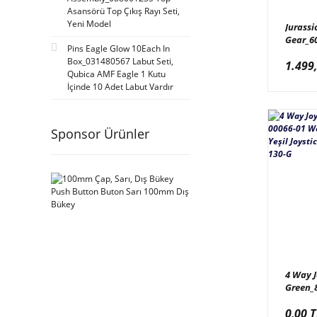
Asansörü Top Çıkış Rayı Seti,
Korea (5)
Yeni Model
Jurassi
Gear_6
Magic Play (4)
Pins Eagle Glow 10Each In
Jurassi
Box_031480567 Labut Seti,
Elmac (3)
1.499
Büyük D
Qubica AMF Eagle 1 Kutu
Qubica AMF (3)
İçinde 10 Adet Labut Vardır
Tong Li Animation (3)
Suzo Happ (2)
Sponsor Ürünler
Wik (2)
Hua Tai Bai Shun (1)
IE Park (1)
Mervesan (1)
Pan Amusement (1)
4 Way J
Green_
World’s
0,00 T
Yeşil J