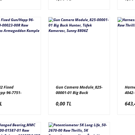
4-130-G
SP1NB1A502W016
00
42 Fixed
Gun Camera Module_825-
Harne
pp 96-7751-
00001-01 Big Buck
4042-
-00023-00R Raw
Hunter, Tüfek Kamerası,
Sensö
L
0,00 TL
643,
 Aliens
Sunny 8806Z
ddon Komple Sağ