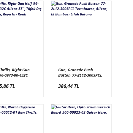
hrills, Right Gun
Gun, Granede Push
96-0973-00-432C
Button_77-2L12-300SPCL
s 55'', Tüfek Dış Sağ
Terminator, Aliens, El
5,86 TL
386,44 TL
ı, Koyu Gri Renk
Bombası Silah Butonu