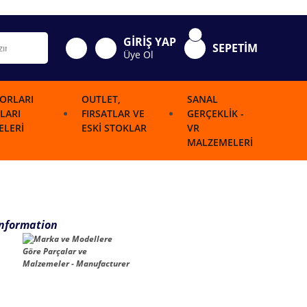
GİRİŞ YAP
SEPETİM
Üye Ol
ORLARI
OUTLET,
SANAL
LARI
FIRSATLAR VE
GERÇEKLIK -
LERI
ESKI STOKLAR
VR
MALZEMELERI
Information