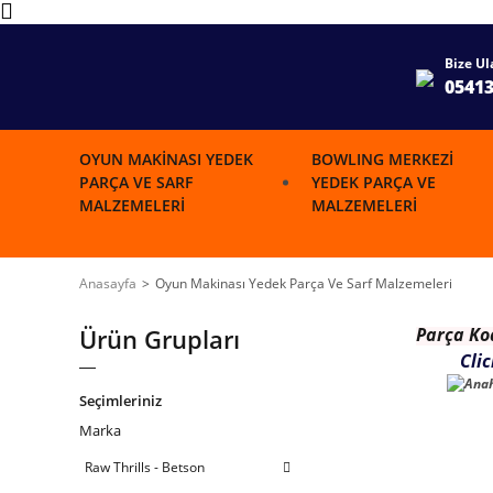
Bize Ul
0541
OYUN MAKINASI YEDEK
BOWLING MERKEZI
PARÇA VE SARF
YEDEK PARÇA VE
MALZEMELERI
MALZEMELERI
Anasayfa
Oyun Makinası Yedek Parça Ve Sarf Malzemeleri
Ürün Grupları
Parça K
o
Cli
Seçimleriniz
Marka
Raw Thrills - Betson