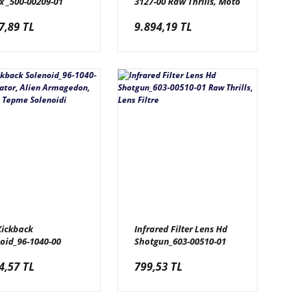
x _500-00209-01
3127-00 Raw Thrills, Moto
 Invaders Frenzy,
Gp, Super Bike 2,
7,89 TL
9.894,19 TL
n Gear_ Ekran Rgb
Snocross, 1K
i 16x32, PH7.62-
Potansiyometre, Uzun
-A
Ömürlü
Kickback
Infrared Filter Lens Hd
oid_96-1040-00
Shotgun_603-00510-01
nator, Alien
Raw Thrills, Lens Filtre
4,57 TL
799,53 TL
edon, Tüfek Geri
 Solenoidi