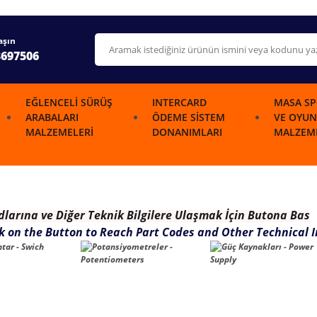
aşın
3697506
EĞLENCELI SÜRÜŞ
INTERCARD
MASA SP
ARABALARI
ÖDEME SISTEM
VE OYUN
MALZEMELERI
DONANIMLARI
MALZEME
dlarına ve Diğer Teknik Bilgilere Ulaşmak İçin Butona Bas
ck on the Button to Reach Part Codes and Other Technical 