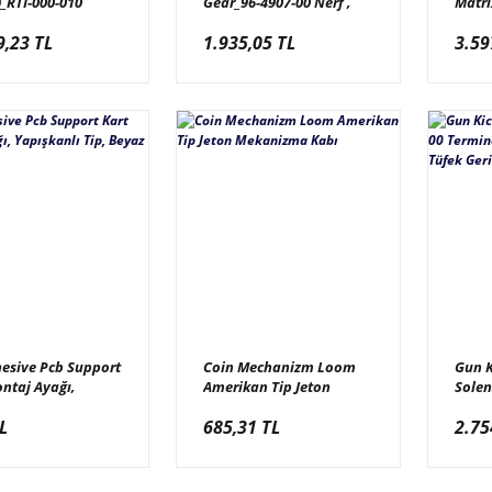
_RTI-000-010
Gear_96-4907-00 Nerf ,
Matri
ce Oyun Kartı, (1
Space Invaders Frenzy,
Space
9,23 TL
1.935,05 TL
3.59
0 Ad.)
Transformers_Potansiyometre
Golde
Dişlisi
Panel
16*32
hesive Pcb Support
Coin Mechanizm Loom
Gun 
ntaj Ayağı,
Amerikan Tip Jeton
Solen
nlı Tip, Beyaz
Mekanizma Kabı
Termi
L
685,31 TL
2.75
Armag
Tepme