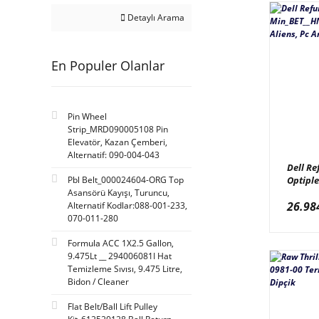
Jakar Pl. (56)
Detaylı Arama
Adrenaline Amusement
(55)
Andamiro (52)
En Populer Olanlar
Taito & Youngbae (52)
Namco (47)
Pin Wheel
M-Sky (46)
Strip_MRD090005108 Pin
Elevatör, Kazan Çemberi,
Bobs Space Racers (35)
Alternatif: 090-004-043
Dell Re
Deltronic Labs (35)
Pbl Belt_000024604-ORG Top
Optiple
Asansörü Kayışı, Turuncu,
Min_BE
Feiloli (35)
26.98
Alternatif Kodlar:088-001-233,
Termina
Flying Animation (29)
070-011-280
Anakar
Jennison Games (29)
Formula ACC 1X2.5 Gallon,
9.475Lt __ 294006081I Hat
Max Game (28)
Temizleme Sıvısı, 9.475 Litre,
Bidon / Cleaner
Sam Leisure (25)
Saint-Fun (20)
Flat Belt/Ball Lift Pulley