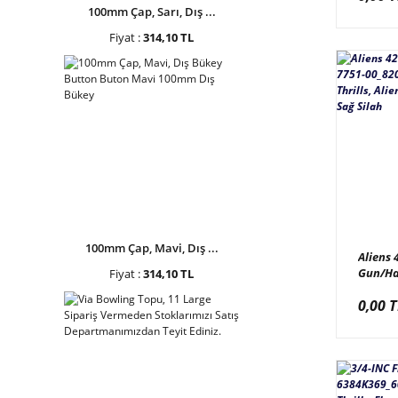
50-760
100mm Çap, Sarı, Dış ...
Fiyat :
314,10 TL
100mm Çap, Mavi, Dış ...
Aliens 
Gun/Ha
Fiyat :
314,10 TL
00_820
0,00 T
Thrills,
Armege
Silah