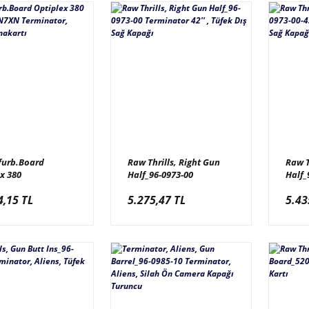
furb.Board
Raw Thrills, Right Gun
Raw T
x 380
Half_96-0973-00
Half_
T__HN7XN
Terminator 42'' , Tüfek
Alien
4,15 TL
5.275,47 TL
5.43
tor, Aliens, Pc
Dış Sağ Kapağı
Kapağ
tı