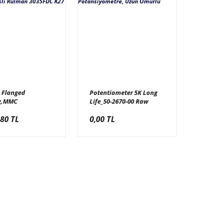
C Flanged
Potentiometer 5K Long
g,MMC
Life_50-2670-00 Raw
69_600-01587-01
Thrills, 5K
,80 TL
0,00 TL
ills, Flanşlı
Potansiyometre, Uzun
 3035FDC K27
Ömürlü