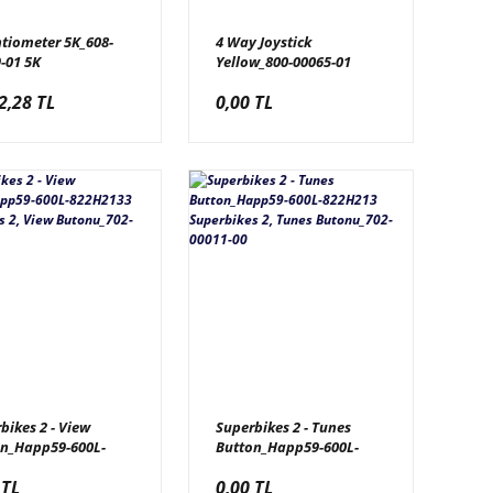
tiometer 5K_608-
4 Way Joystick
-01 5K
Yellow_800-00065-01
nsiyometre Uzun
World’s Largest Pac-Man,
2,28 TL
0,00 TL
ü_604-00064-01
Sarı Joystick, Suzohapp
50-7604-130-Y
bikes 2 - View
Superbikes 2 - Tunes
on_Happ59-600L-
Button_Happ59-600L-
133 Superbikes 2,
822H213 Superbikes 2,
 TL
0,00 TL
Butonu_702-00009-
Tunes Butonu_702-00011-