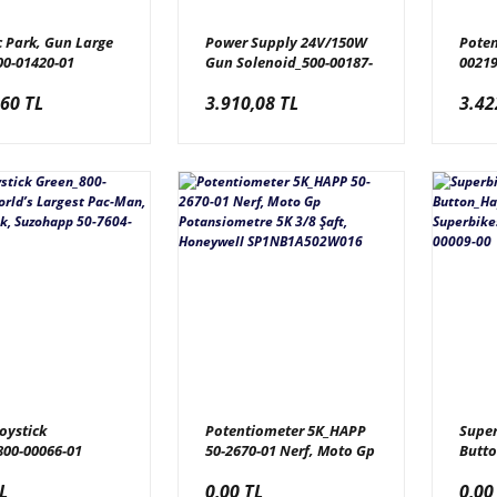
c Park, Gun Large
Power Supply 24V/150W
Poten
00-01420-01
Gun Solenoid_500-00187-
00219
c Park, Nerf Silah
01 Jurassic Park Dx,
Pota
,60 TL
3.910,08 TL
3.42
işli
Elektrik Güç Kaynağı 24
Ömürl
Volt 150 Watt
oystick
Potentiometer 5K_HAPP
Super
800-00066-01
50-2670-01 Nerf, Moto Gp
Butt
 Largest Pac-Man,
Potansiometre 5K 3/8
822H2
L
0,00 TL
0,00
oystick, Suzohapp
Şaft, Honeywell
View 