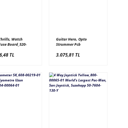
hrills, Watch
Guitar Hero, Opto
use Board_520-
Strummer Pcb
-01 Raw Thrills,
Board_500-00023-03
6,48 TL
3.075,81 TL
Guitar Hero,