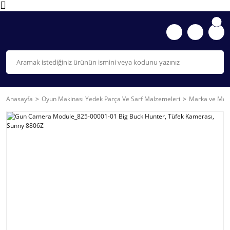
Anasayfa
Oyun Makinası Yedek Parça Ve Sarf Malzemeleri
Marka ve Mode