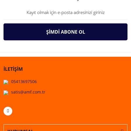
ŞİMDİ ABONE OL
İLETİŞİM
05413697506
satis@amf.com.tr