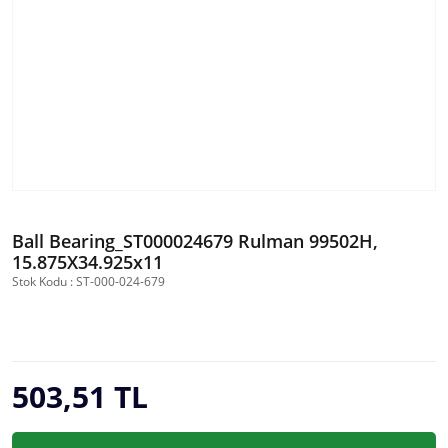
Ball Bearing_ST000024679 Rulman 99502H,
15.875X34.925x11
Stok Kodu : ST-000-024-679
503,51 TL