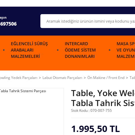
aşın
3697506
EĞLENCELI SÜRÜŞ
INTERCARD
MASA SP
ARABALARI
ÖDEME SISTEM
VE OYUN
MALZEMELERI
DONANIMLARI
MALZEME
wling Yedek Parçaları
Labut Otomatı Parçaları
Ön Makine / Front End
Tab
Table, Yoke W
Tabla Tahrik Si
Stok Kodu : 070-007-755
1.995,50 TL