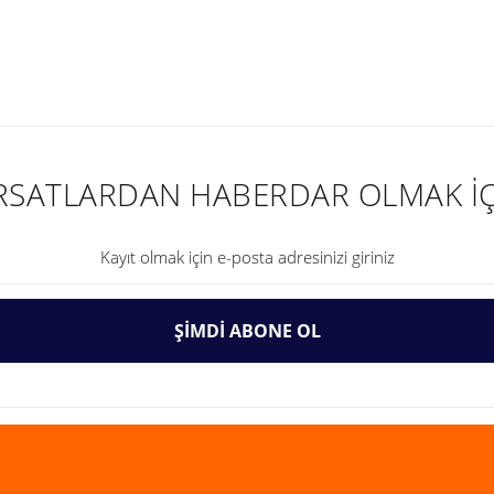
nularda yetersiz gördüğünüz noktaları öneri formunu kullanarak tarafımıza ilet
IRSATLARDAN HABERDAR OLMAK İÇ
ŞİMDİ ABONE OL
Gönder