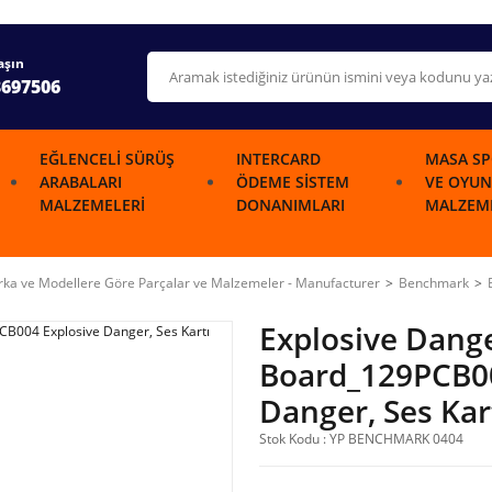
aşın
3697506
EĞLENCELI SÜRÜŞ
INTERCARD
MASA SP
ARABALARI
ÖDEME SISTEM
VE OYUN
MALZEMELERI
DONANIMLARI
MALZEME
ka ve Modellere Göre Parçalar ve Malzemeler - Manufacturer
Benchmark
Explosive Dang
Board_129PCB00
Danger, Ses Kar
Stok Kodu : YP BENCHMARK 0404