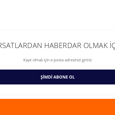
nularda yetersiz gördüğünüz noktaları öneri formunu kullanarak tarafımıza ilet
IRSATLARDAN HABERDAR OLMAK İÇ
ŞİMDİ ABONE OL
Gönder