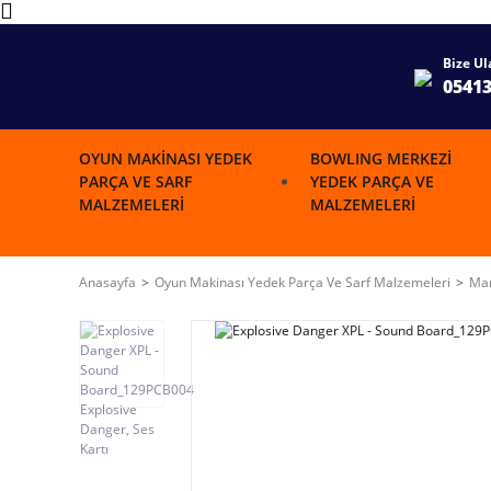
Bize Ul
0541
OYUN MAKINASI YEDEK
BOWLING MERKEZI
PARÇA VE SARF
YEDEK PARÇA VE
MALZEMELERI
MALZEMELERI
Anasayfa
Oyun Makinası Yedek Parça Ve Sarf Malzemeleri
Mar