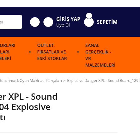
GİRİŞ YAP
SEPETİM
Üye Ol
ORLARI
OUTLET,
SANAL
LARI
FIRSATLAR VE
GERÇEKLIK -
LERI
ESKI STOKLAR
VR
MALZEMELERI
Benchmark Oyun Makinası Parçaları
Explosive Danger XPL - Sound Board_129P
er XPL - Sound
4 Explosive
tı