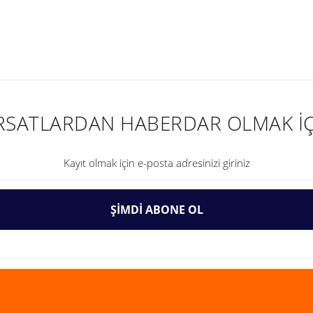
nularda yetersiz gördüğünüz noktaları öneri formunu kullanarak tarafımıza ilet
IRSATLARDAN HABERDAR OLMAK İÇ
ŞİMDİ ABONE OL
Gönder