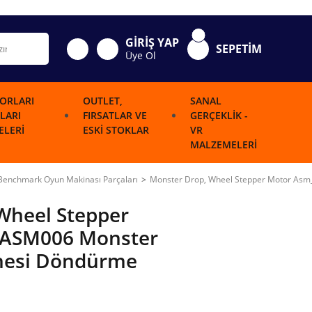
GİRİŞ YAP
SEPETİM
Üye Ol
ORLARI
OUTLET,
SANAL
LARI
FIRSATLAR VE
GERÇEKLIK -
LERI
ESKI STOKLAR
VR
MALZEMELERI
Benchmark Oyun Makinası Parçaları
Monster Drop, Wheel Stepper Motor Asm
Wheel Stepper
ASM006 Monster
znesi Döndürme