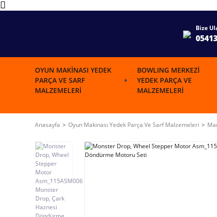
Bize Ul
0541
OYUN MAKINASI YEDEK
BOWLING MERKEZI
PARÇA VE SARF
YEDEK PARÇA VE
MALZEMELERI
MALZEMELERI
Anasayfa
Oyun Makinası Yedek Parça Ve Sarf Malzemeleri
Mar