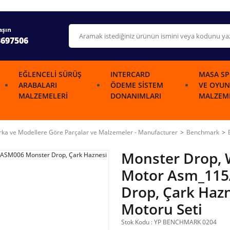
aşın
3697506
EĞLENCELI SÜRÜŞ
INTERCARD
MASA SP
ARABALARI
ÖDEME SISTEM
VE OYUN
MALZEMELERI
DONANIMLARI
MALZEME
ka ve Modellere Göre Parçalar ve Malzemeler - Manufacturer
Benchmark
Monster Drop, 
Motor Asm_115
Drop, Çark Ha
Motoru Seti
Stok Kodu : YP BENCHMARK 0204