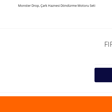
Monster Drop, Çark Haznesi Döndürme Motoru Seti
Bu ürünün fiyat bilgisi, resim, ürün açıklamalarında ve diğer ko
Görüş ve önerileriniz için teşekkür ederiz.
Ürün resmi kalitesiz, bozuk veya görüntülenemiyor.
Ürün açıklamasında eksik bilgiler bulunuyor.
F
Ürün bilgilerinde hatalar bulunuyor.
Ürün fiyatı diğer sitelerden daha pahalı.
Bu ürüne benzer farklı alternatifler olmalı.