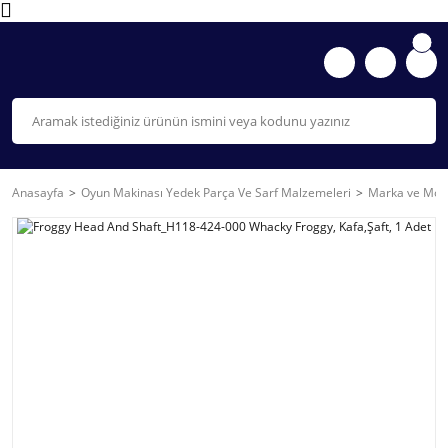
Anasayfa
Oyun Makinası Yedek Parça Ve Sarf Malzemeleri
Marka ve Mode