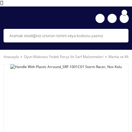
Anasayfa
Oyun Makinası Yedek Parça Ve Sarf Malzemeleri
Marka ve Mode