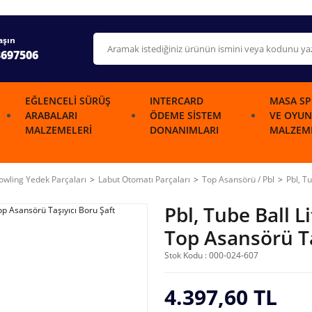
aşın
3697506
EĞLENCELI SÜRÜŞ
INTERCARD
MASA SP
ARABALARI
ÖDEME SISTEM
VE OYUN
MALZEMELERI
DONANIMLARI
MALZEME
wling Yedek Parçaları
Labut Otomatı Parçaları
Top Asansörü / Pbl
Pbl, T
Pbl, Tube Ball L
Top Asansörü Ta
Stok Kodu : 000-024-607
4.397,60 TL