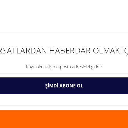
nularda yetersiz gördüğünüz noktaları öneri formunu kullanarak tarafımıza ilet
IRSATLARDAN HABERDAR OLMAK İÇ
ŞİMDİ ABONE OL
Gönder