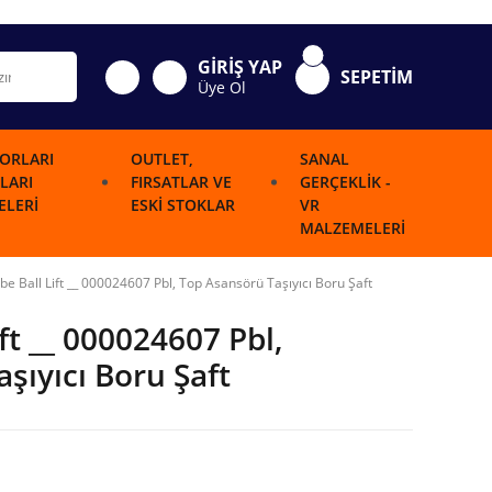
GİRİŞ YAP
SEPETİM
Üye Ol
ORLARI
OUTLET,
SANAL
LARI
FIRSATLAR VE
GERÇEKLIK -
LERI
ESKI STOKLAR
VR
MALZEMELERI
ube Ball Lift __ 000024607 Pbl, Top Asansörü Taşıyıcı Boru Şaft
ift __ 000024607 Pbl,
şıyıcı Boru Şaft