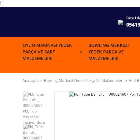
Bize Ul
0541
OYUN MAKINASI YEDEK
BOWLING MERKEZI
PARÇA VE SARF
YEDEK PARÇA VE
MALZEMELERI
MALZEMELERI
Anasayfa
Bowlıng Merkezi Yedek Parça Ve Malzemeleri
Amf Bo