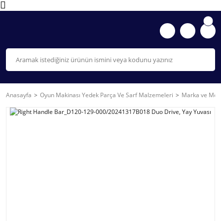
Anasayfa
Oyun Makinası Yedek Parça Ve Sarf Malzemeleri
Marka ve Mode