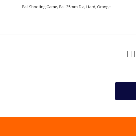
Ball Shooting Game, Ball 35mm Dia, Hard, Orange
Bu ürünün fiyat bilgisi, resim, ürün açıklamalarında ve diğer ko
Görüş ve önerileriniz için teşekkür ederiz.
Ürün resmi kalitesiz, bozuk veya görüntülenemiyor.
Ürün açıklamasında eksik bilgiler bulunuyor.
F
Ürün bilgilerinde hatalar bulunuyor.
Ürün fiyatı diğer sitelerden daha pahalı.
Bu ürüne benzer farklı alternatifler olmalı.