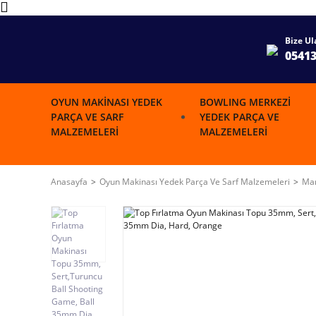
Bize Ul
0541
OYUN MAKINASI YEDEK
BOWLING MERKEZI
PARÇA VE SARF
YEDEK PARÇA VE
MALZEMELERI
MALZEMELERI
Anasayfa
Oyun Makinası Yedek Parça Ve Sarf Malzemeleri
Mar