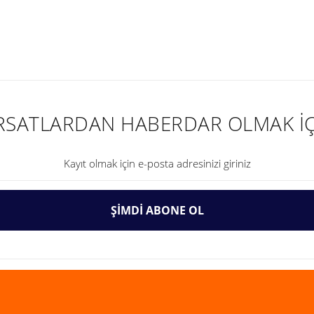
nularda yetersiz gördüğünüz noktaları öneri formunu kullanarak tarafımıza ilet
IRSATLARDAN HABERDAR OLMAK İÇ
ŞİMDİ ABONE OL
Gönder