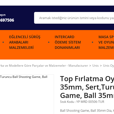
aşın
3697506
EĞLENCELI SÜRÜŞ
INTERCARD
MASA SP
ARABALARI
ÖDEME SISTEM
VE OYUN
MALZEMELERI
DONANIMLARI
MALZEME
ka ve Modellere Göre Parçalar ve Malzemeler - Manufacturer
Unis
Unis Oy
Top Fırlatma O
35mm, Sert,Tur
Game, Ball 35m
Stok Kodu : YP MRD 00506-TUR
Ball Shooting Game, Ball 35mm Dia,