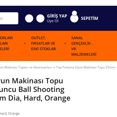
GİRİŞ YAP
SEPETİM
Üye Ol
ORLARI
OUTLET,
SANAL
LARI
FIRSATLAR VE
GERÇEKLIK -
LERI
ESKI STOKLAR
VR
MALZEMELERI
un Makinası Topları ve Aksesuarları
Top Fırlatma Oyun Makinası Topu 35mm, 
yun Makinası Topu
uncu Ball Shooting
m Dia, Hard, Orange
 Hard, Orange