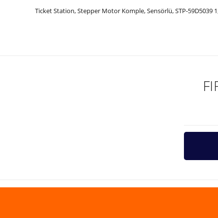
Ticket Station, Stepper Motor Komple, Sensörlü, STP-59D5039 
Bu ürünün fiyat bilgisi, resim, ürün açıklamalarında ve diğer ko
Görüş ve önerileriniz için teşekkür ederiz.
Ürün resmi kalitesiz, bozuk veya görüntülenemiyor.
Ürün açıklamasında eksik bilgiler bulunuyor.
F
Ürün bilgilerinde hatalar bulunuyor.
Ürün fiyatı diğer sitelerden daha pahalı.
Bu ürüne benzer farklı alternatifler olmalı.