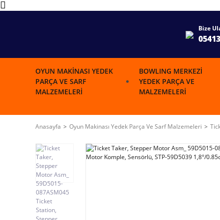
Bize Ul
0541
OYUN MAKINASI YEDEK
BOWLING MERKEZI
PARÇA VE SARF
YEDEK PARÇA VE
MALZEMELERI
MALZEMELERI
Anasayfa
Oyun Makinası Yedek Parça Ve Sarf Malzemeleri
Tic