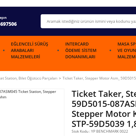
aşın
3697506
EĞLENCELI SÜRÜŞ
INTERCARD
MASA SP
ARABALARI
ÖDEME SISTEM
VE OYUN
MALZEMELERI
DONANIMLARI
MALZEME
ket Station, Bilet Öğütücü Parçaları
Ticket Taker, Stepper Motor Asm_ 59D5015
Ticket Taker, S
59D5015-087ASM
Stepper Motor 
STP-59D5039 1,
Stok Kodu : YP BENCHMARK 0022