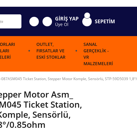
GİRİŞ YAP
SEPETİM
Üye Ol
ORLARI
OUTLET,
SANAL
LARI
FIRSATLAR VE
GERÇEKLIK -
LERI
ESKI STOKLAR
VR
MALZEMELERI
-087ASM045 Ticket Station, Stepper Motor Komple, Sensörlü, STP-59D5039 1,8
tepper Motor Asm_
045 Ticket Station,
Komple, Sensörlü,
8°/0.85ohm