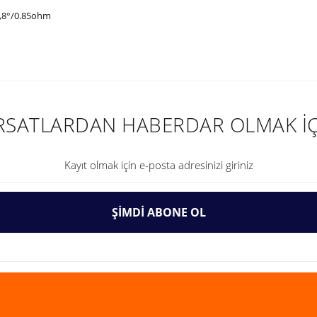
1,8°/0.85ohm
nularda yetersiz gördüğünüz noktaları öneri formunu kullanarak tarafımıza ilet
IRSATLARDAN HABERDAR OLMAK İÇ
ŞİMDİ ABONE OL
Gönder