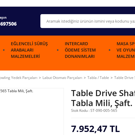
aşın
3697506
EĞLENCELI SÜRÜŞ
INTERCARD
MASA SP
ARABALARI
ÖDEME SISTEM
VE OYUN
MALZEMELERI
DONANIMLARI
MALZEME
wling Yedek Parçaları
Labut Otomatı Parçaları
Tabla / Table
Table Drive 
Table Drive Sh
Tabla Mili, Şaft.
Stok Kodu : ST-090-005-565
7.952,47 TL