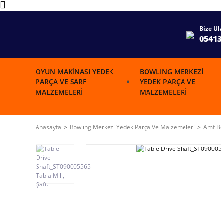
Bize Ul
0541
OYUN MAKINASI YEDEK
BOWLING MERKEZI
PARÇA VE SARF
YEDEK PARÇA VE
MALZEMELERI
MALZEMELERI
Anasayfa
Bowlıng Merkezi Yedek Parça Ve Malzemeleri
Amf Bo