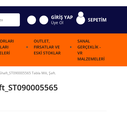
GİRİŞ YAP
SEPETİM
Üye Ol
ORLARI
OUTLET,
SANAL
LARI
FIRSATLAR VE
GERÇEKLIK -
LERI
ESKI STOKLAR
VR
MALZEMELERI
Shaft_ST090005565 Tabla Mili, Şaft.
aft_ST090005565