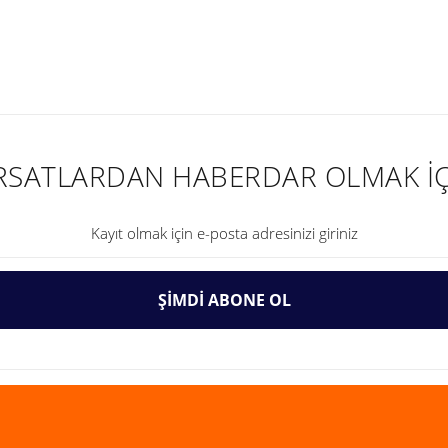
nularda yetersiz gördüğünüz noktaları öneri formunu kullanarak tarafımıza ilet
IRSATLARDAN HABERDAR OLMAK İÇ
ŞİMDİ ABONE OL
Gönder