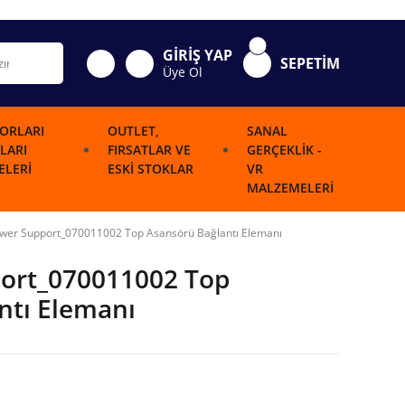
GİRİŞ YAP
SEPETİM
Üye Ol
ORLARI
OUTLET,
SANAL
LARI
FIRSATLAR VE
GERÇEKLIK -
LERI
ESKI STOKLAR
VR
MALZEMELERI
ower Support_070011002 Top Asansörü Bağlantı Elemanı
port_070011002 Top
ntı Elemanı