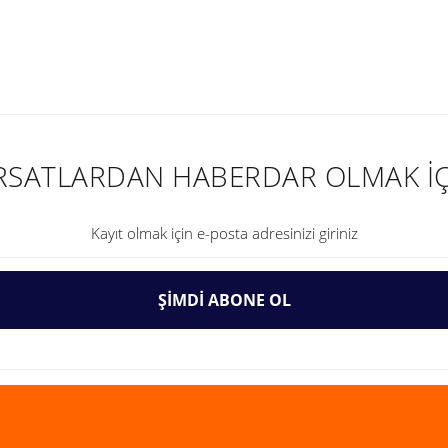
nularda yetersiz gördüğünüz noktaları öneri formunu kullanarak tarafımıza ilet
IRSATLARDAN HABERDAR OLMAK İÇ
ŞİMDİ ABONE OL
Gönder