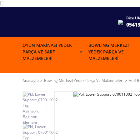
Bize Ul
0541
OYUN MAKINASI YEDEK
BOWLING MERKEZI
PARÇA VE SARF
YEDEK PARÇA VE
MALZEMELERI
MALZEMELERI
Anasayfa
Bowlıng Merkezi Yedek Parça Ve Malzemeleri
Amf Bo