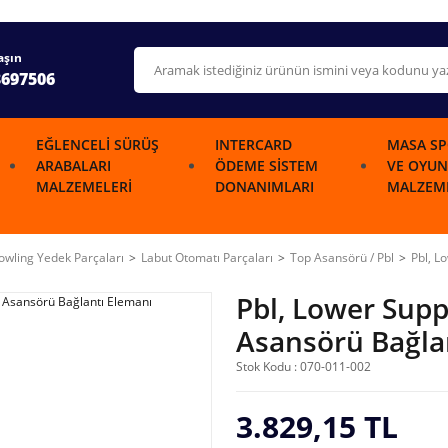
aşın
3697506
EĞLENCELI SÜRÜŞ
INTERCARD
MASA SP
ARABALARI
ÖDEME SISTEM
VE OYUN
MALZEMELERI
DONANIMLARI
MALZEME
wling Yedek Parçaları
Labut Otomatı Parçaları
Top Asansörü / Pbl
Pbl, L
Pbl, Lower Sup
Asansörü Bağla
Stok Kodu : 070-011-002
3.829,15 TL