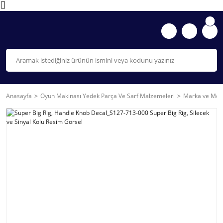
Anasayfa
Oyun Makinası Yedek Parça Ve Sarf Malzemeleri
Marka ve Mode