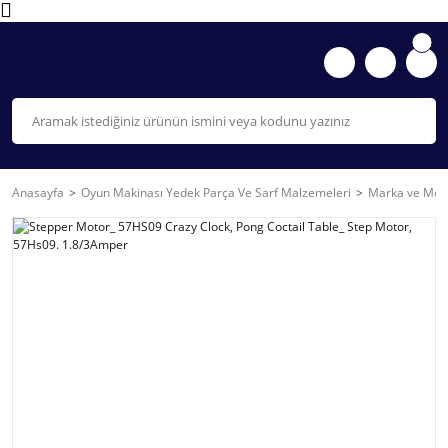
Anasayfa
Oyun Makinası Yedek Parça Ve Sarf Malzemeleri
Marka ve Mode