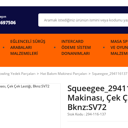
aşın
3697506
EĞLENCELI SÜRÜŞ
INTERCARD
MASA SP
ARABALARI
ÖDEME SISTEM
VE OYUN
MALZEMELERI
DONANIMLARI
MALZEME
wling Yedek Parçaları
Hat Bakım Makinesi Parçaları
Squeegee_294116137 H
Squeegee_2941
Makinası, Çek Ç
Bknz:SV72
Stok Kodu : 294-116-137