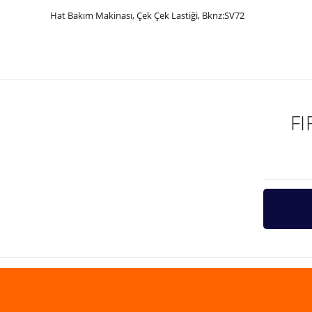
Hat Bakım Makinası, Çek Çek Lastiği, Bknz:SV72
Bu ürünün fiyat bilgisi, resim, ürün açıklamalarında ve diğer ko
Görüş ve önerileriniz için teşekkür ederiz.
Ürün resmi kalitesiz, bozuk veya görüntülenemiyor.
Ürün açıklamasında eksik bilgiler bulunuyor.
F
Ürün bilgilerinde hatalar bulunuyor.
Ürün fiyatı diğer sitelerden daha pahalı.
Bu ürüne benzer farklı alternatifler olmalı.