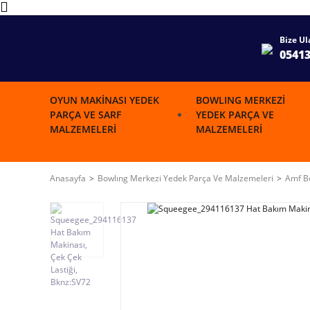
Bize Ul
0541
OYUN MAKINASI YEDEK
BOWLING MERKEZI
PARÇA VE SARF
YEDEK PARÇA VE
MALZEMELERI
MALZEMELERI
Anasayfa
Bowlıng Merkezi Yedek Parça Ve Malzemeleri
Amf Bo