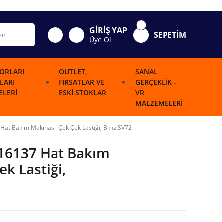
GİRİŞ YAP
SEPETİM
Üye Ol
ORLARI
OUTLET,
SANAL
LARI
FIRSATLAR VE
GERÇEKLIK -
LERI
ESKI STOKLAR
VR
MALZEMELERI
at Bakım Makinası, Çek Çek Lastiği, Bknz:SV72
16137 Hat Bakım
ek Lastiği,