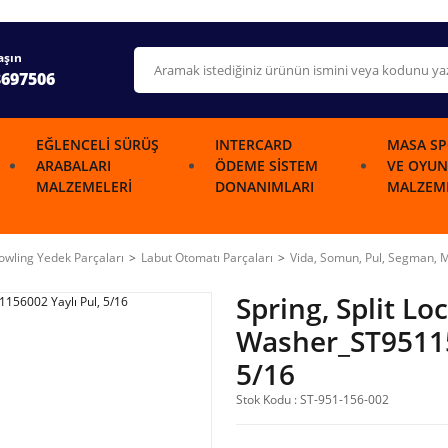
aşın
3697506
EĞLENCELI SÜRÜŞ
INTERCARD
MASA SP
ARABALARI
ÖDEME SISTEM
VE OYUN
MALZEMELERI
DONANIMLARI
MALZEME
wling Yedek Parçaları
Labut Otomatı Parçaları
Vida, Somun, Pul, Segman, M
Spring, Split Lo
Washer_ST95115
5/16
Stok Kodu : ST-951-156-002