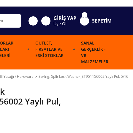
GİRİŞ YAP
SEPETİM
Üye Ol
ORLARI
OUTLET,
SANAL
LARI
FIRSATLAR VE
GERÇEKLIK -
LERI
ESKI STOKLAR
VR
MALZEMELERI
il Yatağı / Hardware
Spring, Split Lock Washer_ST951156002 Yaylı Pul, 5/16
ck
6002 Yaylı Pul,