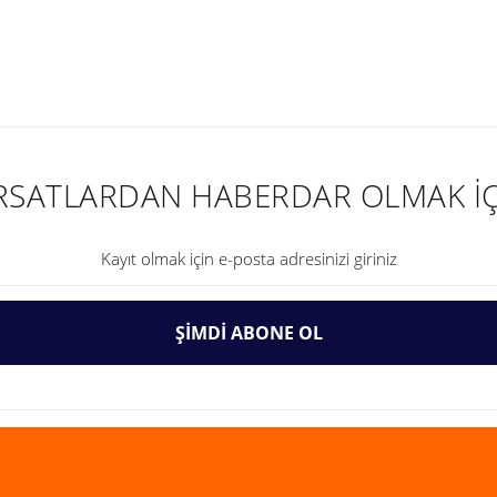
nularda yetersiz gördüğünüz noktaları öneri formunu kullanarak tarafımıza ilet
IRSATLARDAN HABERDAR OLMAK İÇ
ŞİMDİ ABONE OL
Gönder