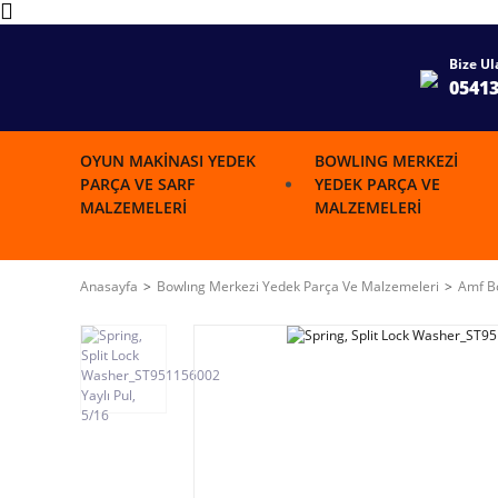
Bize Ul
0541
OYUN MAKINASI YEDEK
BOWLING MERKEZI
PARÇA VE SARF
YEDEK PARÇA VE
MALZEMELERI
MALZEMELERI
Anasayfa
Bowlıng Merkezi Yedek Parça Ve Malzemeleri
Amf Bo