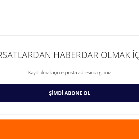
nularda yetersiz gördüğünüz noktaları öneri formunu kullanarak tarafımıza ilet
IRSATLARDAN HABERDAR OLMAK İÇ
ŞİMDİ ABONE OL
Gönder