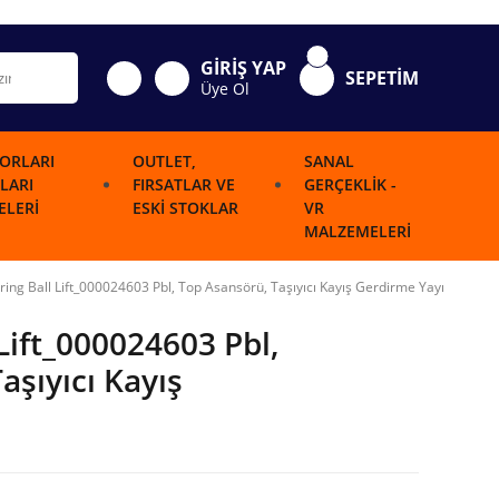
GİRİŞ YAP
SEPETİM
Üye Ol
ORLARI
OUTLET,
SANAL
LARI
FIRSATLAR VE
GERÇEKLIK -
LERI
ESKI STOKLAR
VR
MALZEMELERI
pring Ball Lift_000024603 Pbl, Top Asansörü, Taşıyıcı Kayış Gerdirme Yayı
 Lift_000024603 Pbl,
aşıyıcı Kayış