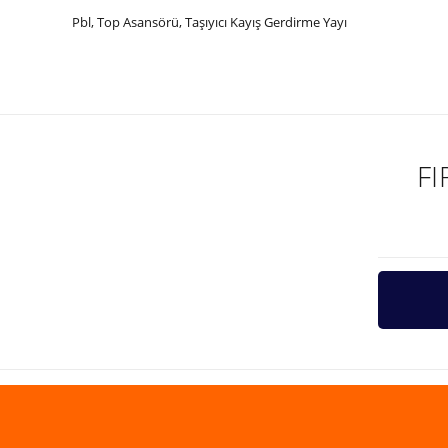
Pbl, Top Asansörü, Taşıyıcı Kayış Gerdirme Yayı
Bu ürünün fiyat bilgisi, resim, ürün açıklamalarında ve diğer ko
Görüş ve önerileriniz için teşekkür ederiz.
Ürün resmi kalitesiz, bozuk veya görüntülenemiyor.
Ürün açıklamasında eksik bilgiler bulunuyor.
F
Ürün bilgilerinde hatalar bulunuyor.
Ürün fiyatı diğer sitelerden daha pahalı.
Bu ürüne benzer farklı alternatifler olmalı.