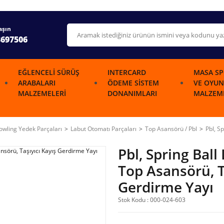
aşın
3697506
EĞLENCELI SÜRÜŞ
INTERCARD
MASA SP
ARABALARI
ÖDEME SISTEM
VE OYUN
MALZEMELERI
DONANIMLARI
MALZEME
wling Yedek Parçaları
Labut Otomatı Parçaları
Top Asansörü / Pbl
Pbl, S
Pbl, Spring Ball
Top Asansörü, T
Gerdirme Yayı
Stok Kodu : 000-024-603