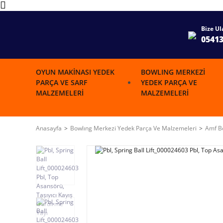
Bize Ul
0541
OYUN MAKINASI YEDEK
BOWLING MERKEZI
PARÇA VE SARF
YEDEK PARÇA VE
MALZEMELERI
MALZEMELERI
Anasayfa
Bowlıng Merkezi Yedek Parça Ve Malzemeleri
Amf Bo