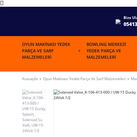
Bize Ul
0541
OYUN MAKINASI YEDEK
BOWLING MERKEZI
PARÇA VE SARF
YEDEK PARÇA VE
MALZEMELERI
MALZEMELERI
Anasayfa
Oyun Makinası Yedek Parça Ve Sarf Malzemeleri
Mar