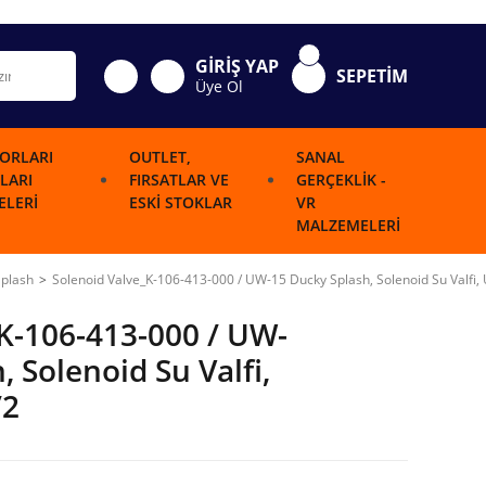
GİRİŞ YAP
SEPETİM
Üye Ol
ORLARI
OUTLET,
SANAL
LARI
FIRSATLAR VE
GERÇEKLIK -
LERI
ESKI STOKLAR
VR
MALZEMELERI
Splash
Solenoid Valve_K-106-413-000 / UW-15 Ducky Splash, Solenoid Su Valfi,
K-106-413-000 / UW-
 Solenoid Su Valfi,
/2