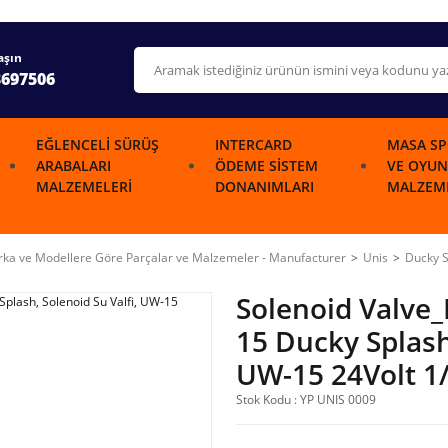
aşın
3697506
EĞLENCELI SÜRÜŞ
INTERCARD
MASA SP
ARABALARI
ÖDEME SISTEM
VE OYUN
MALZEMELERI
DONANIMLARI
MALZEME
ka ve Modellere Göre Parçalar ve Malzemeler - Manufacturer
Unis
Ducky 
Solenoid Valve_
15 Ducky Splash,
UW-15 24Volt 1
Stok Kodu : YP UNIS 0009