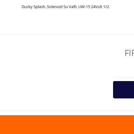
Ducky Splash, Solenoid Su Valfi, UW-15 24Volt 1/2
Bu ürünün fiyat bilgisi, resim, ürün açıklamalarında ve diğer ko
Görüş ve önerileriniz için teşekkür ederiz.
Ürün resmi kalitesiz, bozuk veya görüntülenemiyor.
Ürün açıklamasında eksik bilgiler bulunuyor.
F
Ürün bilgilerinde hatalar bulunuyor.
Ürün fiyatı diğer sitelerden daha pahalı.
Bu ürüne benzer farklı alternatifler olmalı.