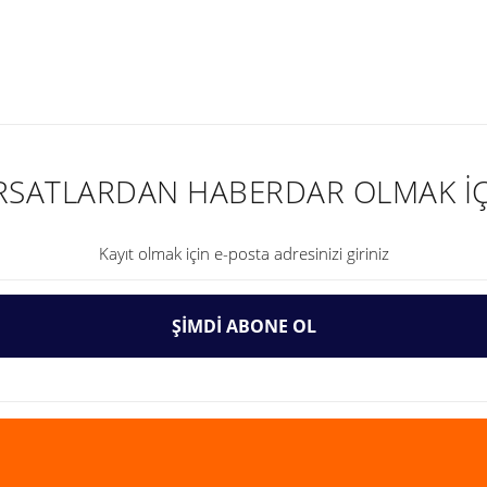
nularda yetersiz gördüğünüz noktaları öneri formunu kullanarak tarafımıza ilet
IRSATLARDAN HABERDAR OLMAK İÇ
ŞİMDİ ABONE OL
Gönder