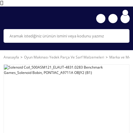
Anasayfa
Oyun Makinası Yedek Parça Ve Sarf Malzemeleri
Marka ve Mode