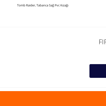
Tomb Raider, Tabanca Sağ Pvc Kızağı
Bu ürünün fiyat bilgisi, resim, ürün açıklamalarında ve diğer ko
Görüş ve önerileriniz için teşekkür ederiz.
Ürün resmi kalitesiz, bozuk veya görüntülenemiyor.
Ürün açıklamasında eksik bilgiler bulunuyor.
F
Ürün bilgilerinde hatalar bulunuyor.
Ürün fiyatı diğer sitelerden daha pahalı.
Bu ürüne benzer farklı alternatifler olmalı.