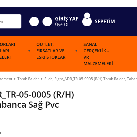
GİRİŞ YAP
SEPETİM
Üye Ol
ORLARI
OUTLET,
SANAL
LARI
FIRSATLAR VE
GERÇEKLIK -
LERI
ESKI STOKLAR
VR
MALZEMELERI
usement
Tomb Raider
Slide, Right_ADR_TR-05-0005 (R/H) Tomb Raider, Taban
R_TR-05-0005 (R/H)
abanca Sağ Pvc
ı