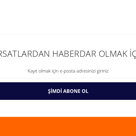
nularda yetersiz gördüğünüz noktaları öneri formunu kullanarak tarafımıza ilet
IRSATLARDAN HABERDAR OLMAK İÇ
ŞİMDİ ABONE OL
Gönder