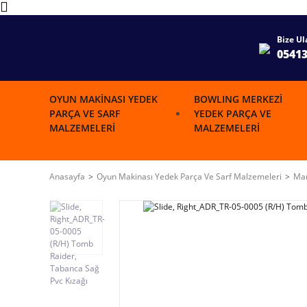
Bize Ul
0541
OYUN MAKINASI YEDEK
BOWLING MERKEZI
PARÇA VE SARF
YEDEK PARÇA VE
MALZEMELERI
MALZEMELERI
Anasayfa
Oyun Makinası Yedek Parça Ve Sarf Malzemeleri
Mar