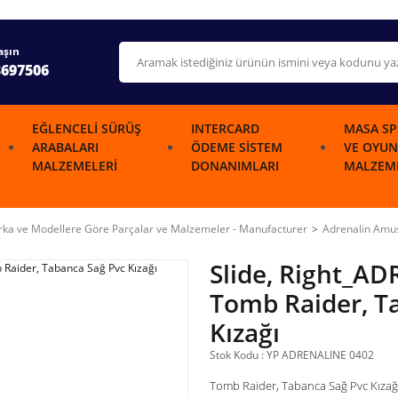
aşın
3697506
EĞLENCELI SÜRÜŞ
INTERCARD
MASA SP
ARABALARI
ÖDEME SISTEM
VE OYUN
MALZEMELERI
DONANIMLARI
MALZEME
ka ve Modellere Göre Parçalar ve Malzemeler - Manufacturer
Adrenalin Am
Slide, Right_AD
Tomb Raider, T
Kızağı
Stok Kodu : YP ADRENALINE 0402
Tomb Raider, Tabanca Sağ Pvc Kızağ