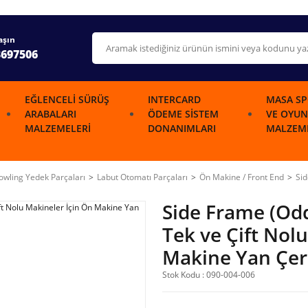
aşın
3697506
EĞLENCELI SÜRÜŞ
INTERCARD
MASA SP
ARABALARI
ÖDEME SISTEM
VE OYUN
MALZEMELERI
DONANIMLARI
MALZEME
wling Yedek Parçaları
Labut Otomatı Parçaları
Ön Makine / Front End
Sid
Side Frame (O
Tek ve Çift Nol
Makine Yan Çer
Stok Kodu : 090-004-006