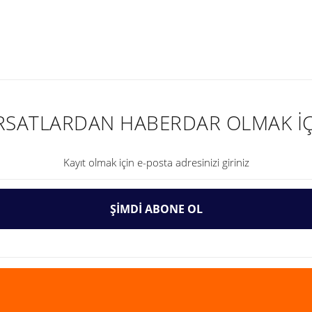
nularda yetersiz gördüğünüz noktaları öneri formunu kullanarak tarafımıza ilet
IRSATLARDAN HABERDAR OLMAK İÇ
ŞİMDİ ABONE OL
Gönder