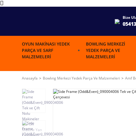
Bize Ul
0541
OYUN MAKINASI YEDEK
BOWLING MERKEZI
PARÇA VE SARF
YEDEK PARÇA VE
MALZEMELERI
MALZEMELERI
Anasayfa
Bowlıng Merkezi Yedek Parça Ve Malzemeleri
Amf Bo