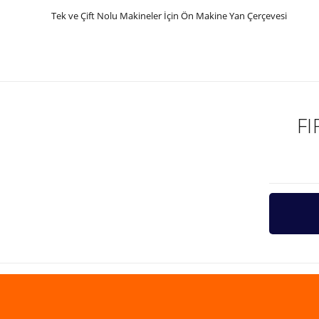
Tek ve Çift Nolu Makineler İçin Ön Makine Yan Çerçevesi
Bu ürünün fiyat bilgisi, resim, ürün açıklamalarında ve diğer ko
Görüş ve önerileriniz için teşekkür ederiz.
Ürün resmi kalitesiz, bozuk veya görüntülenemiyor.
Ürün açıklamasında eksik bilgiler bulunuyor.
F
Ürün bilgilerinde hatalar bulunuyor.
Ürün fiyatı diğer sitelerden daha pahalı.
Bu ürüne benzer farklı alternatifler olmalı.