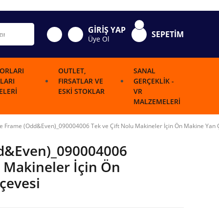
GİRİŞ YAP
SEPETİM
Üye Ol
ORLARI
OUTLET,
SANAL
LARI
FIRSATLAR VE
GERÇEKLIK -
LERI
ESKI STOKLAR
VR
MALZEMELERI
e Frame (Odd&Even)_090004006 Tek ve Çift Nolu Makineler İçin Ön Makine Yan 
dd&Even)_090004006
u Makineler İçin Ön
çevesi