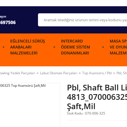
aşın
3697506
EĞLENCELI SÜRÜŞ
INTERCARD
MASA SP
ARABALARI
ÖDEME SISTEM
VE OYUN
MALZEMELERI
DONANIMLARI
MALZEME
wling Yedek Parçaları
Labut Otomatı Parçaları
Top Asansörü / Pbl
Pbl, S
Pbl, Shaft Ball L
4813_07000632
Şaft,Mil
Stok Kodu : 070-006-325