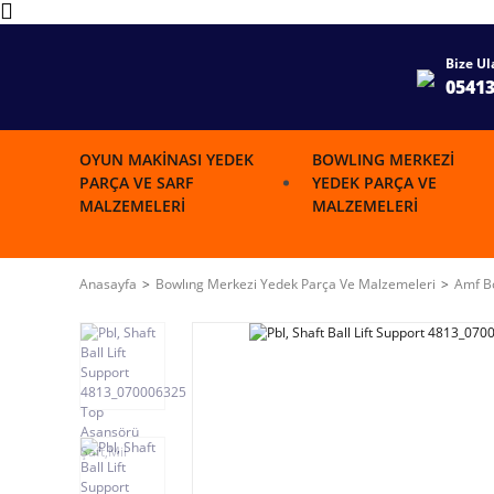
Bize Ul
0541
OYUN MAKINASI YEDEK
BOWLING MERKEZI
PARÇA VE SARF
YEDEK PARÇA VE
MALZEMELERI
MALZEMELERI
Anasayfa
Bowlıng Merkezi Yedek Parça Ve Malzemeleri
Amf Bo