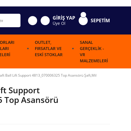
GİRİŞ YAP
SEPETİM
Üye Ol
ORLARI
OUTLET,
SANAL
LARI
FIRSATLAR VE
GERÇEKLIK -
LERI
ESKI STOKLAR
VR
MALZEMELERI
haft Ball Lift Support 4813_070006325 Top Asansörü Şaft,Mil
ift Support
5 Top Asansörü