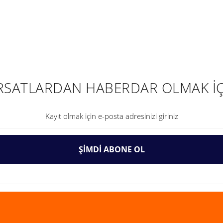
nularda yetersiz gördüğünüz noktaları öneri formunu kullanarak tarafımıza ilet
IRSATLARDAN HABERDAR OLMAK İÇ
ŞİMDİ ABONE OL
Gönder