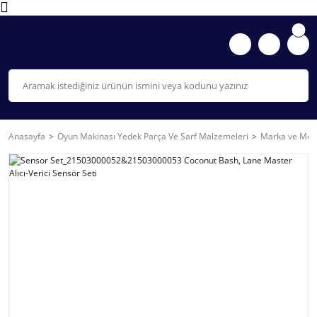
Anasayfa
Oyun Makinası Yedek Parça Ve Sarf Malzemeleri
Marka ve Mode