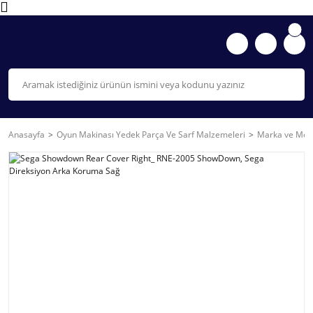
Anasayfa
Oyun Makinası Yedek Parça Ve Sarf Malzemeleri
Marka ve Mode