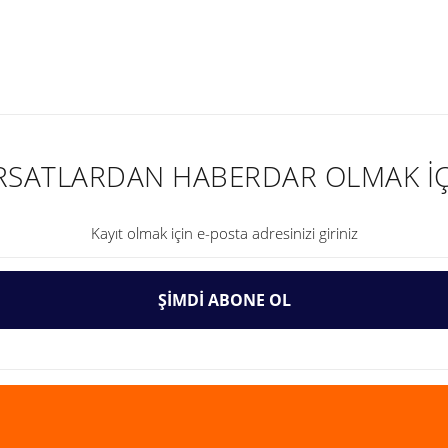
nularda yetersiz gördüğünüz noktaları öneri formunu kullanarak tarafımıza ilet
IRSATLARDAN HABERDAR OLMAK İÇ
ŞİMDİ ABONE OL
Gönder