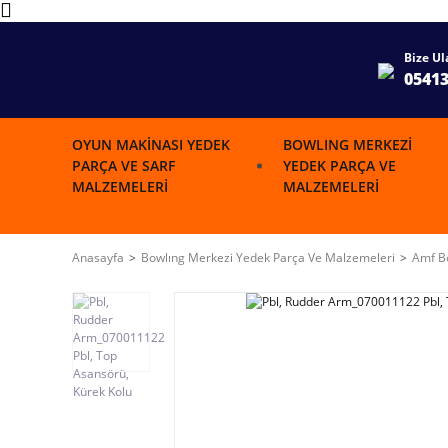
Bize Ul
0541
OYUN MAKINASI YEDEK
BOWLING MERKEZI
PARÇA VE SARF
YEDEK PARÇA VE
MALZEMELERI
MALZEMELERI
Anasayfa
Bowlıng Merkezi Yedek Parça Ve Malzemeleri
Amf Bo