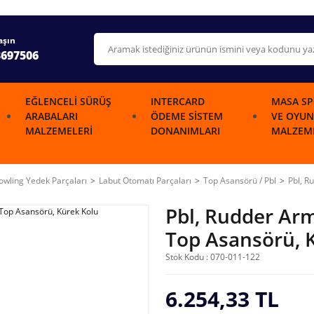
aşın
3697506
EĞLENCELI SÜRÜŞ
INTERCARD
MASA SP
ARABALARI
ÖDEME SISTEM
VE OYUN
MALZEMELERI
DONANIMLARI
MALZEME
wling Yedek Parçaları
Labut Otomatı Parçaları
Top Asansörü / Pbl
Pbl, R
Pbl, Rudder Ar
Top Asansörü, 
Stok Kodu : 070-011-122
6.254,33 TL