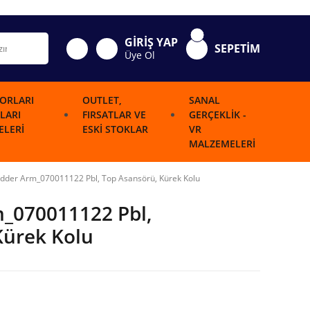
GİRİŞ YAP
SEPETİM
Üye Ol
ORLARI
OUTLET,
SANAL
LARI
FIRSATLAR VE
GERÇEKLIK -
LERI
ESKI STOKLAR
VR
MALZEMELERI
udder Arm_070011122 Pbl, Top Asansörü, Kürek Kolu
m_070011122 Pbl,
Kürek Kolu