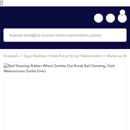
Anasayfa
Oyun Makinası Yedek Parça Ve Sarf Malzemeleri
Marka ve Mode