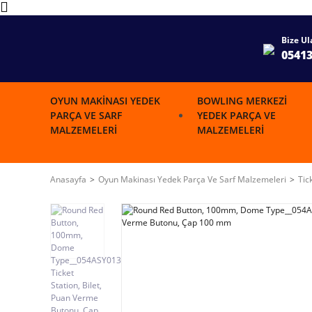
Bize Ul
0541
OYUN MAKINASI YEDEK
BOWLING MERKEZI
PARÇA VE SARF
YEDEK PARÇA VE
MALZEMELERI
MALZEMELERI
Anasayfa
Oyun Makinası Yedek Parça Ve Sarf Malzemeleri
Tic