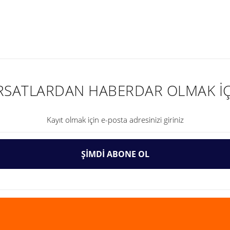
nularda yetersiz gördüğünüz noktaları öneri formunu kullanarak tarafımıza ilet
IRSATLARDAN HABERDAR OLMAK İÇ
ŞİMDİ ABONE OL
Gönder