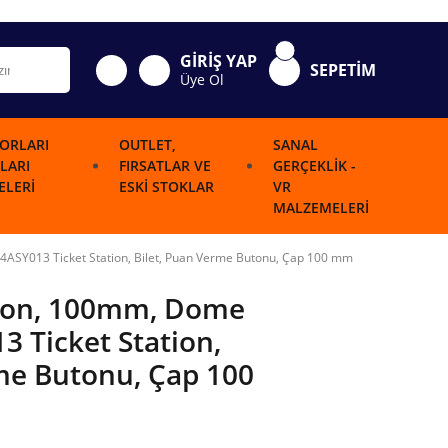
GİRİŞ YAP
SEPETİM
Üye Ol
ORLARI
OUTLET,
SANAL
LARI
FIRSATLAR VE
GERÇEKLIK -
LERI
ESKI STOKLAR
VR
MALZEMELERI
ASY013 Ticket Station, Bilet, Puan Verme Butonu, Çap 100 mm
ton, 100mm, Dome
 Ticket Station,
me Butonu, Çap 100