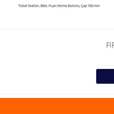
Ticket Station, Bilet, Puan Verme Butonu, Çap 100 mm
Bu ürünün fiyat bilgisi, resim, ürün açıklamalarında ve diğer ko
Görüş ve önerileriniz için teşekkür ederiz.
Ürün resmi kalitesiz, bozuk veya görüntülenemiyor.
Ürün açıklamasında eksik bilgiler bulunuyor.
F
Ürün bilgilerinde hatalar bulunuyor.
Ürün fiyatı diğer sitelerden daha pahalı.
Bu ürüne benzer farklı alternatifler olmalı.