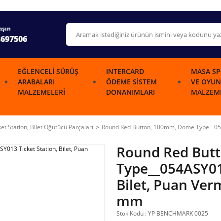
aşın
3697506
EĞLENCELI SÜRÜŞ
INTERCARD
MASA SP
ARABALARI
ÖDEME SISTEM
VE OYUN
MALZEMELERI
DONANIMLARI
MALZEME
ket Station, Bilet Öğütücü Parçaları
Round Red Button, 100mm, Dome Type__054
Round Red But
Type__054ASY013
Bilet, Puan Ver
mm
Stok Kodu : YP BENCHMARK 0025